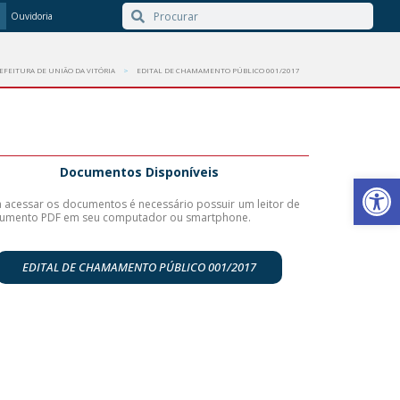
Ouvidoria
EFEITURA DE UNIÃO DA VITÓRIA
EDITAL DE CHAMAMENTO PÚBLICO 001/2017
Documentos Disponíveis
Barra de Ferr
 acessar os documentos é necessário possuir um leitor de
umento
PDF em seu computador ou smartphone.
EDITAL DE CHAMAMENTO PÚBLICO 001/2017