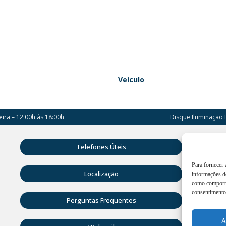
Veículo
ira – 12:00h às 18:00h
Disque Iluminação 
Rua D
Telefones Úteis
Vitóri
Para fornecer
Atend
Localização
informações do
18:00
como comporta
consentimento 
(42) 
Perguntas Frequentes
ouvid
A