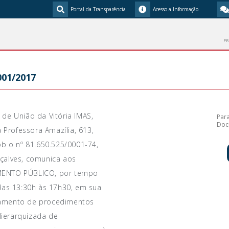
Portal da Transparência
Acesso a Informação
PR
01/2017
r de União da Vitória IMAS,
Para
Doc
 Professora Amazília, 613,
sob o nº 81.650.525/0001-74,
nçalves, comunica aos
MENTO PÚBLICO, por tempo
das 13:30h às 17h30, em sua
amento de procedimentos
Hierarquizada de