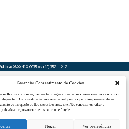
Pública: 0800-410-0035
ou (42) 3521 1212
outor Cruz Machado, 205 - Centro - União da
Gerenciar Consentimento de Cookies
a - PR
 as melhores experiências, usamos tecnologias como cookies para armazenar e/ou acessar
imento de segunda a sexta-feira das 12:00h às
 dispositivo. O consentimento para essas tecnologias nos permitirá processar dados
h
mento de navegação ou IDs exclusivos neste site. Não consentir ou retirar o
pode afetar negativamente certos recursos e funções.
3521 1200
oria@uniaodavitoria.pr.gov.br
ceitar
Negar
Ver preferências