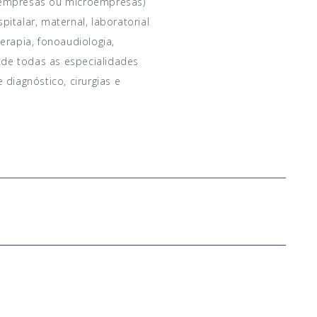
(empresas ou microempresas)
italar, maternal, laboratorial
oterapia, fonoaudiologia,
de todas as especialidades
iagnóstico, cirurgias e