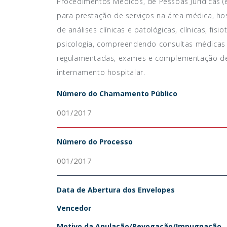
Procedimentos Médicos, de Pessoas Jurídicas 
para prestação de serviços na área médica, hosp
de análises clínicas e patológicas, clínicas, fisi
psicologia, compreendendo consultas médicas 
regulamentadas, exames e complementação de d
internamento hospitalar.
Número do Chamamento Público
001/2017
Número do Processo
001/2017
Data de Abertura dos Envelopes
Vencedor
Motivo da Anulação/Revogação/Impugnação