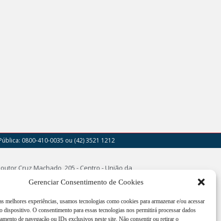
Pública: 0800-410-0035
ou (42) 3521 1212
outor Cruz Machado, 205 - Centro - União da
a - PR
Gerenciar Consentimento de Cookies
imento de segunda a sexta-feira das 12:00h às
 as melhores experiências, usamos tecnologias como cookies para armazenar e/ou acessar
h
 dispositivo. O consentimento para essas tecnologias nos permitirá processar dados
mento de navegação ou IDs exclusivos neste site. Não consentir ou retirar o