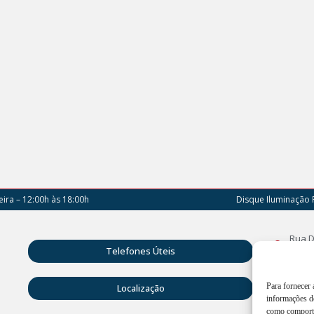
ira – 12:00h às 18:00h
Disque Iluminação 
Rua D
Telefones Úteis
Vitóri
Atend
Para fornecer
Localização
18:00
informações do
como comporta