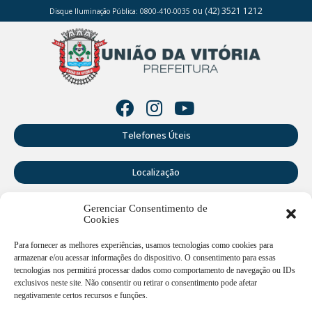
ou (42) 3521 1212
Disque Iluminação Pública: 0800-410-0035
Telefones Úteis
Localização
Gerenciar Consentimento de
Perguntas Frequentes
Cookies
Webmail
Para fornecer as melhores experiências, usamos tecnologias como cookies para
armazenar e/ou acessar informações do dispositivo. O consentimento para essas
tecnologias nos permitirá processar dados como comportamento de navegação ou IDs
exclusivos neste site. Não consentir ou retirar o consentimento pode afetar
Rua Doutor Cruz Machado, 205 - Centro - União da Vitória -
PR
negativamente certos recursos e funções.