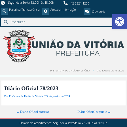
Segunda a Sexta 12:00h às 18:00h
42 3521 1200
Portal da Transparência
Acesso a Informação
Ouvidoria
Barra de Ferr
PREFEITURA DE UNIÃO DA VITÓRIA
DIÁRIO OFICIAL 78/2023
Diário Oficial 78/2023
Por
Prefeitura de União da Vitória
/
24 de janeiro de 2024
←
Diário Oficial anterior
Diário Oficial seguinte
→
Horário de Atendimento:
Segunda a sexta-feira – 12:00h às 18:00h