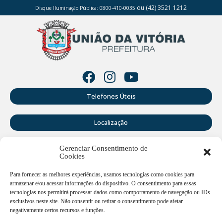
ou (42) 3521 1212
Disque Iluminação Pública: 0800-410-0035
Telefones Úteis
Localização
Gerenciar Consentimento de
Perguntas Frequentes
Cookies
Webmail
Para fornecer as melhores experiências, usamos tecnologias como cookies para
armazenar e/ou acessar informações do dispositivo. O consentimento para essas
tecnologias nos permitirá processar dados como comportamento de navegação ou IDs
exclusivos neste site. Não consentir ou retirar o consentimento pode afetar
Rua Doutor Cruz Machado, 205 - Centro - União da Vitória -
PR
negativamente certos recursos e funções.