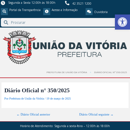
Segunda a Sexta 12:00h às 18:00h
42 3521 1200
Portal da Transparência
Acesso a Informação
Ouvidoria
Barra de Ferr
PREFEITURA DE UNIÃO DA VITÓRIA
DIÁRIO OFICIAL N° 350/2025
Diário Oficial n° 350/2025
Por
Prefeitura de União da Vitória
/
19 de março de 2025
←
Diário Oficial anterior
Diário Oficial seguinte
→
Horário de Atendimento:
Segunda a sexta-feira – 12:00h às 18:00h