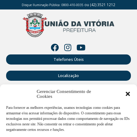
ou (42) 3521 1212
Disque Iluminação Pública: 0800-410-0035
Telefones Úteis
Localização
Gerenciar Consentimento de
Perguntas Frequentes
Cookies
Webmail
Para fornecer as melhores experiências, usamos tecnologias como cookies para
armazenar e/ou acessar informações do dispositivo. O consentimento para essas
tecnologias nos permitirá processar dados como comportamento de navegação ou IDs
exclusivos neste site. Não consentir ou retirar o consentimento pode afetar
Rua Doutor Cruz Machado, 205 - Centro - União da Vitória -
PR
negativamente certos recursos e funções.