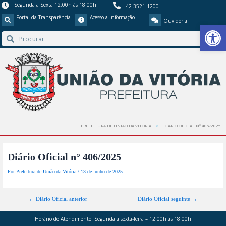
Segunda a Sexta 12:00h às 18:00h
42 3521 1200
Portal da Transparência
Acesso a Informação
Ouvidoria
Barra de Ferr
PREFEITURA DE UNIÃO DA VITÓRIA
DIÁRIO OFICIAL N° 406/2025
Diário Oficial n° 406/2025
Por
Prefeitura de União da Vitória
/
13 de junho de 2025
←
Diário Oficial anterior
Diário Oficial seguinte
→
Horário de Atendimento:
Segunda a sexta-feira – 12:00h às 18:00h