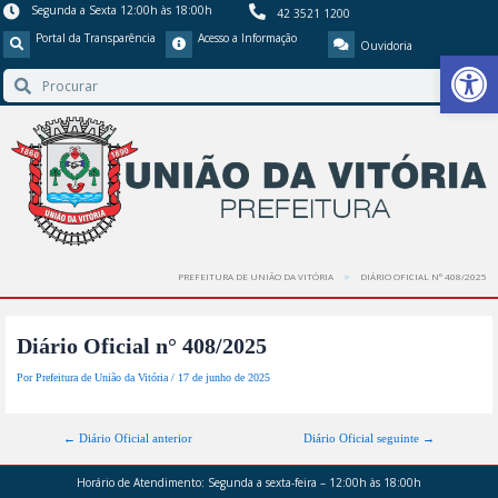
Segunda a Sexta 12:00h às 18:00h
42 3521 1200
Portal da Transparência
Acesso a Informação
Ouvidoria
Barra de Ferr
PREFEITURA DE UNIÃO DA VITÓRIA
DIÁRIO OFICIAL N° 408/2025
Diário Oficial n° 408/2025
Por
Prefeitura de União da Vitória
/
17 de junho de 2025
←
Diário Oficial anterior
Diário Oficial seguinte
→
Horário de Atendimento:
Segunda a sexta-feira – 12:00h às 18:00h