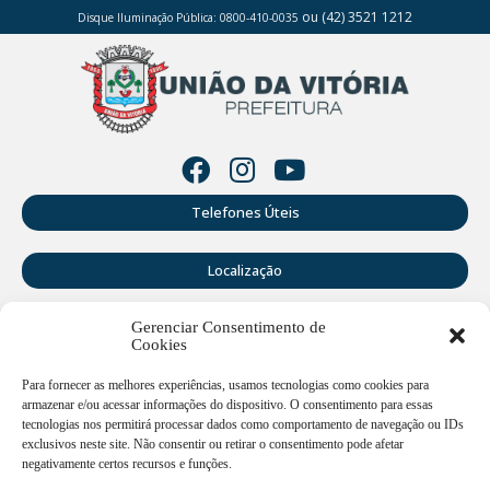
ou (42) 3521 1212
Disque Iluminação Pública: 0800-410-0035
Telefones Úteis
Localização
Gerenciar Consentimento de
Perguntas Frequentes
Cookies
Webmail
Para fornecer as melhores experiências, usamos tecnologias como cookies para
armazenar e/ou acessar informações do dispositivo. O consentimento para essas
tecnologias nos permitirá processar dados como comportamento de navegação ou IDs
exclusivos neste site. Não consentir ou retirar o consentimento pode afetar
Rua Doutor Cruz Machado, 205 - Centro - União da Vitória -
PR
negativamente certos recursos e funções.