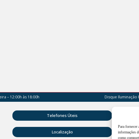
ira – 12:00h às 18:00h
Disque Iluminação 
Rua D
Telefones Úteis
Vitóri
Para fornecer
Atend
Localização
informações do
18:00
como comporta