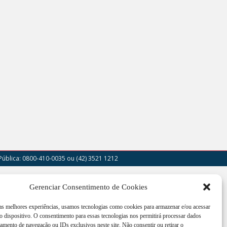
Pública: 0800-410-0035
ou (42) 3521 1212
outor Cruz Machado, 205 - Centro - União da
Gerenciar Consentimento de Cookies
a - PR
 as melhores experiências, usamos tecnologias como cookies para armazenar e/ou acessar
imento de segunda a sexta-feira das 12:00h às
 dispositivo. O consentimento para essas tecnologias nos permitirá processar dados
h
mento de navegação ou IDs exclusivos neste site. Não consentir ou retirar o