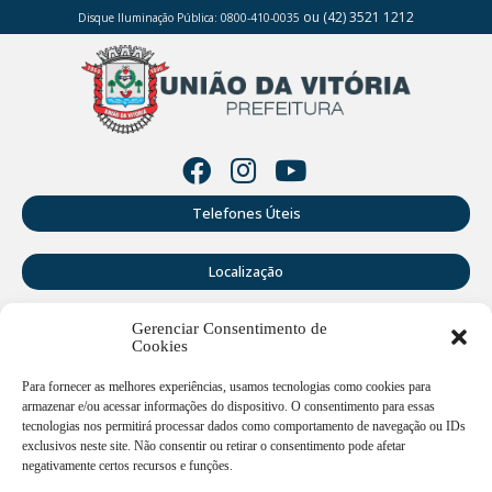
ou (42) 3521 1212
Disque Iluminação Pública: 0800-410-0035
Telefones Úteis
Localização
Gerenciar Consentimento de
Perguntas Frequentes
Cookies
Webmail
Para fornecer as melhores experiências, usamos tecnologias como cookies para
armazenar e/ou acessar informações do dispositivo. O consentimento para essas
tecnologias nos permitirá processar dados como comportamento de navegação ou IDs
exclusivos neste site. Não consentir ou retirar o consentimento pode afetar
Rua Doutor Cruz Machado, 205 - Centro - União da Vitória -
PR
negativamente certos recursos e funções.