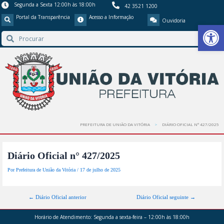
Segunda a Sexta 12:00h às 18:00h
42 3521 1200
Portal da Transparência
Acesso a Informação
Ouvidoria
Barra de Ferr
PREFEITURA DE UNIÃO DA VITÓRIA
DIÁRIO OFICIAL N° 427/2025
Diário Oficial n° 427/2025
Por
Prefeitura de União da Vitória
/
17 de julho de 2025
←
Diário Oficial anterior
Diário Oficial seguinte
→
Horário de Atendimento:
Segunda a sexta-feira – 12:00h às 18:00h