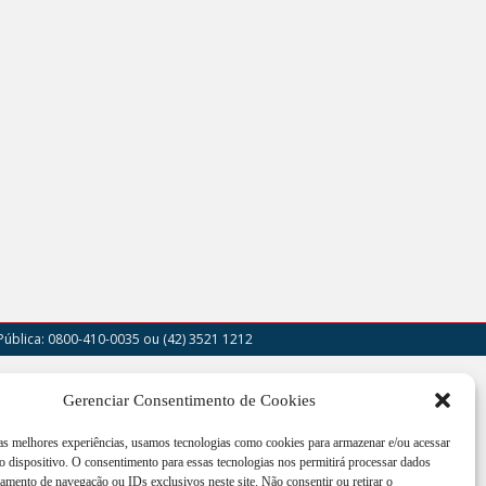
Pública: 0800-410-0035
ou (42) 3521 1212
outor Cruz Machado, 205 - Centro - União da
Gerenciar Consentimento de Cookies
a - PR
 as melhores experiências, usamos tecnologias como cookies para armazenar e/ou acessar
imento de segunda a sexta-feira das 12:00h às
 dispositivo. O consentimento para essas tecnologias nos permitirá processar dados
h
mento de navegação ou IDs exclusivos neste site. Não consentir ou retirar o