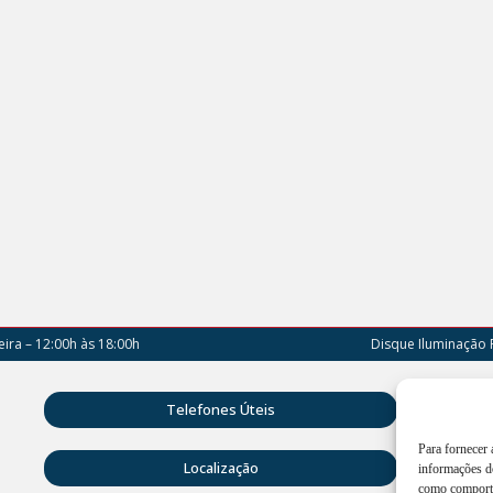
ira – 12:00h às 18:00h
Disque Iluminação 
Rua D
Telefones Úteis
Vitóri
Para fornecer
Atend
Localização
informações do
18:00
como comporta