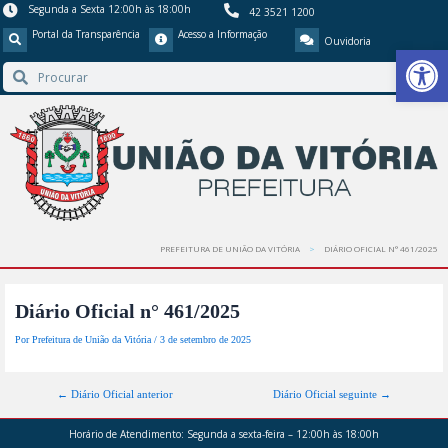
Segunda a Sexta 12:00h às 18:00h
42 3521 1200
Portal da Transparência
Acesso a Informação
Ouvidoria
Barra de Ferr
PREFEITURA DE UNIÃO DA VITÓRIA
DIÁRIO OFICIAL N° 461/2025
Diário Oficial n° 461/2025
Por
Prefeitura de União da Vitória
/
3 de setembro de 2025
←
Diário Oficial anterior
Diário Oficial seguinte
→
Horário de Atendimento:
Segunda a sexta-feira – 12:00h às 18:00h