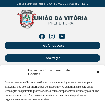
ou (42) 3521 1212
Disque Iluminação Pública: 0800-410-0035
Telefones Úteis
Localização
Gerenciar Consentimento de
Perguntas Frequentes
Cookies
Webmail
Para fornecer as melhores experiências, usamos tecnologias como cookies para
armazenar e/ou acessar informações do dispositivo. O consentimento para essas
tecnologias nos permitirá processar dados como comportamento de navegação ou IDs
exclusivos neste site. Não consentir ou retirar o consentimento pode afetar
Rua Doutor Cruz Machado, 205 - Centro - União da Vitória -
PR
negativamente certos recursos e funções.