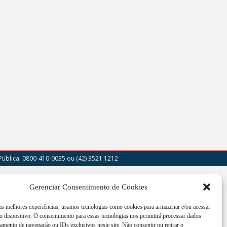
Pública: 0800-410-0035
ou (42) 3521 1212
outor Cruz Machado, 205 - Centro - União da
Gerenciar Consentimento de Cookies
a - PR
 as melhores experiências, usamos tecnologias como cookies para armazenar e/ou acessar
imento de segunda a sexta-feira das 12:00h às
 dispositivo. O consentimento para essas tecnologias nos permitirá processar dados
h
mento de navegação ou IDs exclusivos neste site. Não consentir ou retirar o