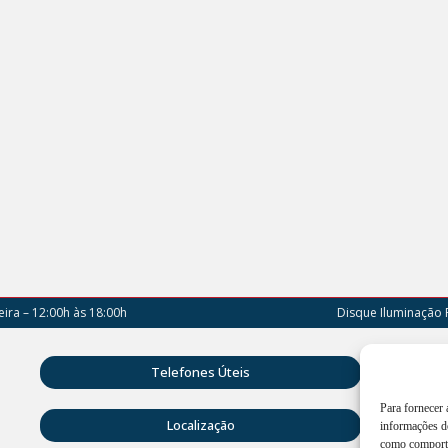
ira – 12:00h às 18:00h
Disque Iluminação 
Rua D
Telefones Úteis
Vitóri
Para fornecer
Atend
Localização
informações do
18:00
como comporta