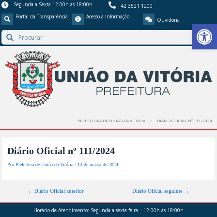
Segunda a Sexta 12:00h às 18:00h
42 3521 1200
Portal da Transparência
Acesso a Informação
Ouvidoria
Barra de Ferr
PREFEITURA DE UNIÃO DA VITÓRIA
DIÁRIO OFICIAL Nº 111/2024
Diário Oficial nº 111/2024
Por
Prefeitura de União da Vitória
/
13 de março de 2024
←
Diário Oficial anterior
Diário Oficial seguinte
→
Horário de Atendimento:
Segunda a sexta-feira – 12:00h às 18:00h