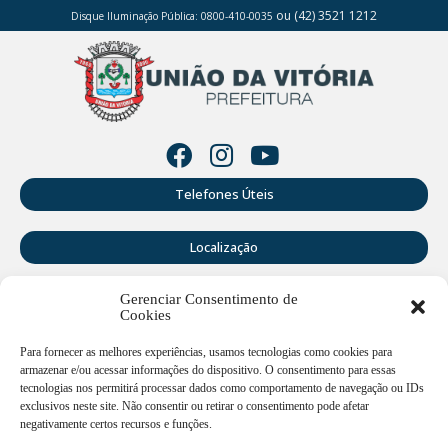
ou (42) 3521 1212
Disque Iluminação Pública: 0800-410-0035
Telefones Úteis
Localização
Gerenciar Consentimento de
Perguntas Frequentes
Cookies
Webmail
Para fornecer as melhores experiências, usamos tecnologias como cookies para
armazenar e/ou acessar informações do dispositivo. O consentimento para essas
tecnologias nos permitirá processar dados como comportamento de navegação ou IDs
exclusivos neste site. Não consentir ou retirar o consentimento pode afetar
Rua Doutor Cruz Machado, 205 - Centro - União da Vitória -
PR
negativamente certos recursos e funções.