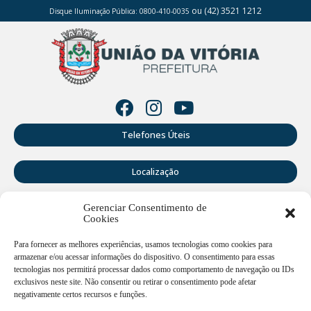
ou (42) 3521 1212
Disque Iluminação Pública: 0800-410-0035
Telefones Úteis
Localização
Gerenciar Consentimento de
Perguntas Frequentes
Cookies
Webmail
Para fornecer as melhores experiências, usamos tecnologias como cookies para
armazenar e/ou acessar informações do dispositivo. O consentimento para essas
tecnologias nos permitirá processar dados como comportamento de navegação ou IDs
exclusivos neste site. Não consentir ou retirar o consentimento pode afetar
Rua Doutor Cruz Machado, 205 - Centro - União da Vitória -
PR
negativamente certos recursos e funções.