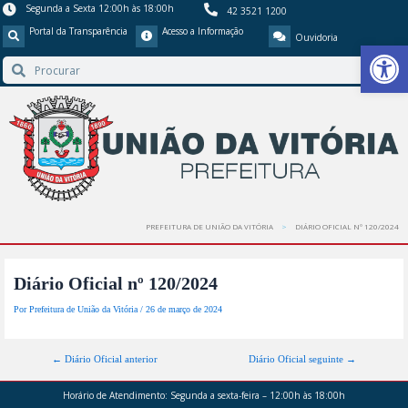
Segunda a Sexta 12:00h às 18:00h
42 3521 1200
Portal da Transparência
Acesso a Informação
Ouvidoria
Barra de Ferr
PREFEITURA DE UNIÃO DA VITÓRIA
DIÁRIO OFICIAL Nº 120/2024
Diário Oficial nº 120/2024
Por
Prefeitura de União da Vitória
/
26 de março de 2024
←
Diário Oficial anterior
Diário Oficial seguinte
→
Horário de Atendimento:
Segunda a sexta-feira – 12:00h às 18:00h