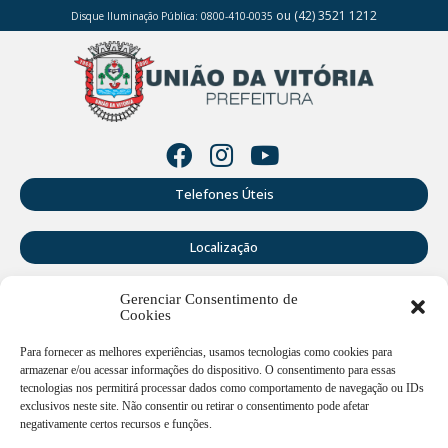
ou (42) 3521 1212
Disque Iluminação Pública: 0800-410-0035
Telefones Úteis
Localização
Gerenciar Consentimento de
Perguntas Frequentes
Cookies
Webmail
Para fornecer as melhores experiências, usamos tecnologias como cookies para
armazenar e/ou acessar informações do dispositivo. O consentimento para essas
tecnologias nos permitirá processar dados como comportamento de navegação ou IDs
exclusivos neste site. Não consentir ou retirar o consentimento pode afetar
Rua Doutor Cruz Machado, 205 - Centro - União da Vitória -
PR
negativamente certos recursos e funções.