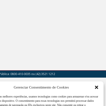
Pública: 0800-410-0035
ou (42) 3521 1212
outor Cruz Machado, 205 - Centro - União da
Gerenciar Consentimento de Cookies
a - PR
 as melhores experiências, usamos tecnologias como cookies para armazenar e/ou acessar
imento de segunda a sexta-feira das 12:00h às
 dispositivo. O consentimento para essas tecnologias nos permitirá processar dados
h
mento de navegação ou IDs exclusivos neste site. Não consentir ou retirar o