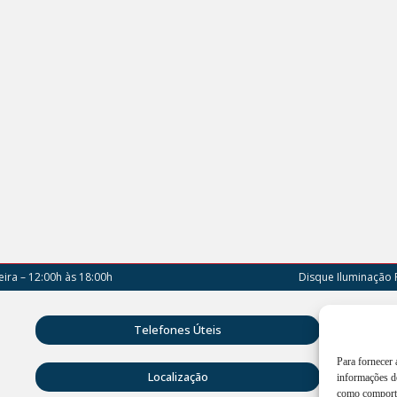
ira – 12:00h às 18:00h
Disque Iluminação 
Rua D
Telefones Úteis
Vitóri
Para fornecer
Atend
Localização
informações do
18:00
como comporta