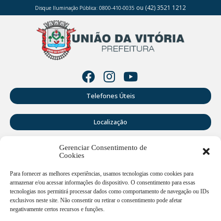
ou (42) 3521 1212
Disque Iluminação Pública: 0800-410-0035
Telefones Úteis
Localização
Gerenciar Consentimento de
Perguntas Frequentes
Cookies
Webmail
Para fornecer as melhores experiências, usamos tecnologias como cookies para
armazenar e/ou acessar informações do dispositivo. O consentimento para essas
tecnologias nos permitirá processar dados como comportamento de navegação ou IDs
exclusivos neste site. Não consentir ou retirar o consentimento pode afetar
Rua Doutor Cruz Machado, 205 - Centro - União da Vitória -
PR
negativamente certos recursos e funções.