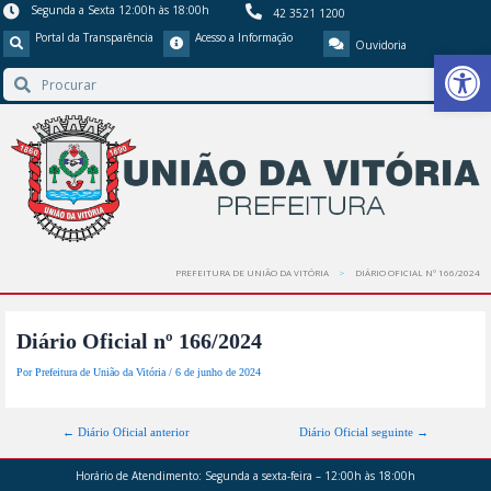
Segunda a Sexta 12:00h às 18:00h
42 3521 1200
Portal da Transparência
Acesso a Informação
Ouvidoria
Barra de Ferr
PREFEITURA DE UNIÃO DA VITÓRIA
DIÁRIO OFICIAL Nº 166/2024
Diário Oficial nº 166/2024
Por
Prefeitura de União da Vitória
/
6 de junho de 2024
←
Diário Oficial anterior
Diário Oficial seguinte
→
Horário de Atendimento:
Segunda a sexta-feira – 12:00h às 18:00h