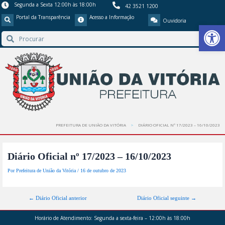
Segunda a Sexta 12:00h às 18:00h
42 3521 1200
Portal da Transparência
Acesso a Informação
Ouvidoria
Barra de Ferr
PREFEITURA DE UNIÃO DA VITÓRIA
DIÁRIO OFICIAL Nº 17/2023 – 16/10/2023
Diário Oficial nº 17/2023 – 16/10/2023
Por
Prefeitura de União da Vitória
/
16 de outubro de 2023
←
Diário Oficial anterior
Diário Oficial seguinte
→
Horário de Atendimento:
Segunda a sexta-feira – 12:00h às 18:00h