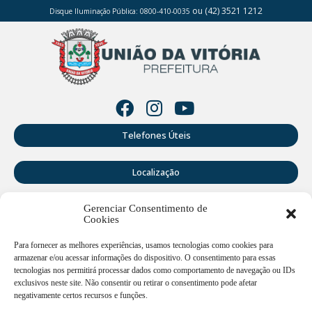
ou (42) 3521 1212
Disque Iluminação Pública: 0800-410-0035
Telefones Úteis
Localização
Gerenciar Consentimento de
Perguntas Frequentes
Cookies
Webmail
Para fornecer as melhores experiências, usamos tecnologias como cookies para
armazenar e/ou acessar informações do dispositivo. O consentimento para essas
tecnologias nos permitirá processar dados como comportamento de navegação ou IDs
exclusivos neste site. Não consentir ou retirar o consentimento pode afetar
Rua Doutor Cruz Machado, 205 - Centro - União da Vitória -
PR
negativamente certos recursos e funções.