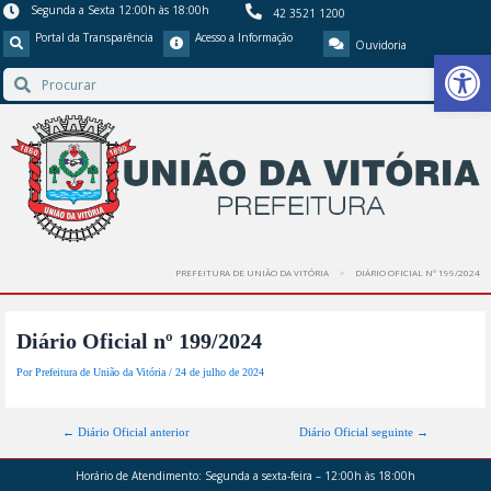
Segunda a Sexta 12:00h às 18:00h
42 3521 1200
Portal da Transparência
Acesso a Informação
Ouvidoria
Barra de Ferr
PREFEITURA DE UNIÃO DA VITÓRIA
DIÁRIO OFICIAL Nº 199/2024
Diário Oficial nº 199/2024
Por
Prefeitura de União da Vitória
/
24 de julho de 2024
←
Diário Oficial anterior
Diário Oficial seguinte
→
Horário de Atendimento:
Segunda a sexta-feira – 12:00h às 18:00h