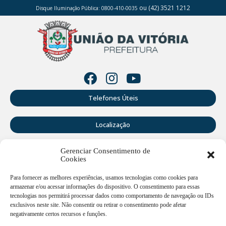
ou (42) 3521 1212
Disque Iluminação Pública: 0800-410-0035
Telefones Úteis
Localização
Gerenciar Consentimento de
Perguntas Frequentes
Cookies
Webmail
Para fornecer as melhores experiências, usamos tecnologias como cookies para
armazenar e/ou acessar informações do dispositivo. O consentimento para essas
tecnologias nos permitirá processar dados como comportamento de navegação ou IDs
exclusivos neste site. Não consentir ou retirar o consentimento pode afetar
Rua Doutor Cruz Machado, 205 - Centro - União da Vitória -
PR
negativamente certos recursos e funções.