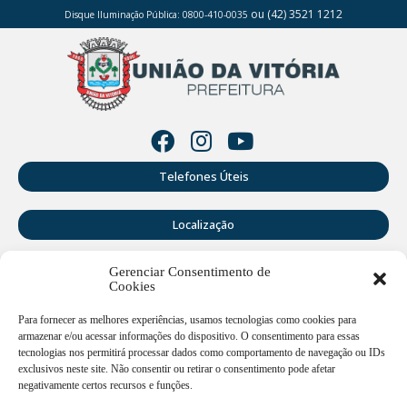
ou (42) 3521 1212
Disque Iluminação Pública: 0800-410-0035
Telefones Úteis
Localização
Gerenciar Consentimento de
Perguntas Frequentes
Cookies
Webmail
Para fornecer as melhores experiências, usamos tecnologias como cookies para
armazenar e/ou acessar informações do dispositivo. O consentimento para essas
tecnologias nos permitirá processar dados como comportamento de navegação ou IDs
exclusivos neste site. Não consentir ou retirar o consentimento pode afetar
Rua Doutor Cruz Machado, 205 - Centro - União da Vitória -
PR
negativamente certos recursos e funções.