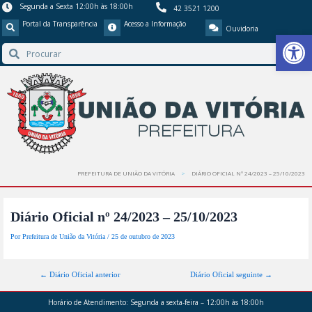
Segunda a Sexta 12:00h às 18:00h
42 3521 1200
Portal da Transparência
Acesso a Informação
Ouvidoria
Barra de Ferr
PREFEITURA DE UNIÃO DA VITÓRIA
DIÁRIO OFICIAL Nº 24/2023 – 25/10/2023
Diário Oficial nº 24/2023 – 25/10/2023
Por
Prefeitura de União da Vitória
/
25 de outubro de 2023
←
Diário Oficial anterior
Diário Oficial seguinte
→
Horário de Atendimento:
Segunda a sexta-feira – 12:00h às 18:00h