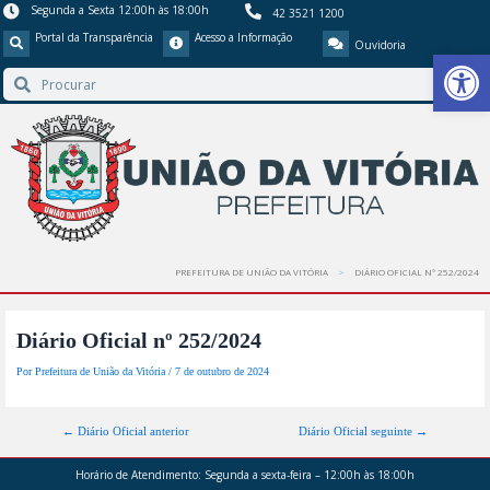
Segunda a Sexta 12:00h às 18:00h
42 3521 1200
Portal da Transparência
Acesso a Informação
Ouvidoria
Barra de Ferr
PREFEITURA DE UNIÃO DA VITÓRIA
DIÁRIO OFICIAL Nº 252/2024
Diário Oficial nº 252/2024
Por
Prefeitura de União da Vitória
/
7 de outubro de 2024
←
Diário Oficial anterior
Diário Oficial seguinte
→
Horário de Atendimento:
Segunda a sexta-feira – 12:00h às 18:00h