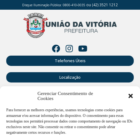
ou (42) 3521 1212
Disque Iluminação Pública: 0800-410-0035
Telefones Úteis
Localização
Gerenciar Consentimento de
Perguntas Frequentes
Cookies
Webmail
Para fornecer as melhores experiências, usamos tecnologias como cookies para
armazenar e/ou acessar informações do dispositivo. O consentimento para essas
tecnologias nos permitirá processar dados como comportamento de navegação ou IDs
exclusivos neste site. Não consentir ou retirar o consentimento pode afetar
Rua Doutor Cruz Machado, 205 - Centro - União da Vitória -
PR
negativamente certos recursos e funções.