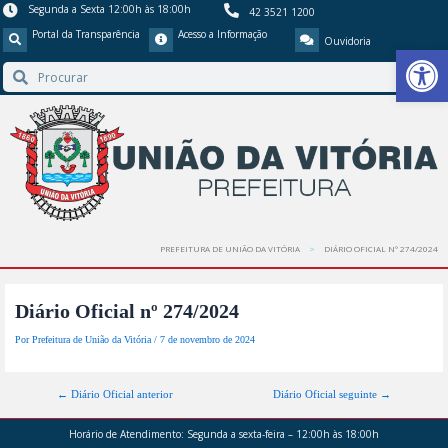
Segunda a Sexta 12:00h às 18:00h
42 3521 1200
Portal da Transparência
Acesso a Informação
Ouvidoria
Barra de Ferr
PREFEITURA DE UNIÃO DA VITÓRIA
DIÁRIO OFICIAL Nº 274/2024
Diário Oficial nº 274/2024
Por
Prefeitura de União da Vitória
/
7 de novembro de 2024
←
Diário Oficial anterior
Diário Oficial seguinte
→
Horário de Atendimento:
Segunda a sexta-feira – 12:00h às 18:00h