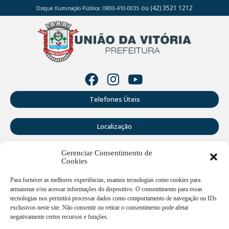
ou (42) 3521 1212
Disque Iluminação Pública: 0800-410-0035
Telefones Úteis
Localização
Gerenciar Consentimento de
Perguntas Frequentes
Cookies
Webmail
Para fornecer as melhores experiências, usamos tecnologias como cookies para
armazenar e/ou acessar informações do dispositivo. O consentimento para essas
tecnologias nos permitirá processar dados como comportamento de navegação ou IDs
exclusivos neste site. Não consentir ou retirar o consentimento pode afetar
Rua Doutor Cruz Machado, 205 - Centro - União da Vitória -
PR
negativamente certos recursos e funções.