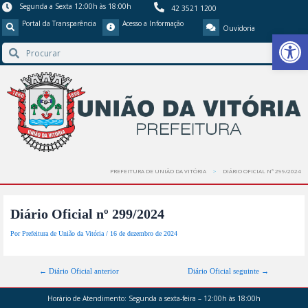
Segunda a Sexta 12:00h às 18:00h
42 3521 1200
Portal da Transparência
Acesso a Informação
Ouvidoria
Barra de Ferr
PREFEITURA DE UNIÃO DA VITÓRIA
DIÁRIO OFICIAL Nº 299/2024
Diário Oficial nº 299/2024
Por
Prefeitura de União da Vitória
/
16 de dezembro de 2024
←
Diário Oficial anterior
Diário Oficial seguinte
→
Horário de Atendimento:
Segunda a sexta-feira – 12:00h às 18:00h