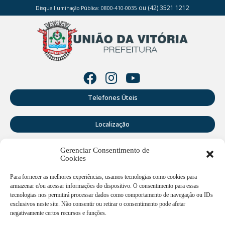
ou (42) 3521 1212
Disque Iluminação Pública: 0800-410-0035
Telefones Úteis
Localização
Gerenciar Consentimento de
Perguntas Frequentes
Cookies
Webmail
Para fornecer as melhores experiências, usamos tecnologias como cookies para
armazenar e/ou acessar informações do dispositivo. O consentimento para essas
tecnologias nos permitirá processar dados como comportamento de navegação ou IDs
exclusivos neste site. Não consentir ou retirar o consentimento pode afetar
Rua Doutor Cruz Machado, 205 - Centro - União da Vitória -
PR
negativamente certos recursos e funções.