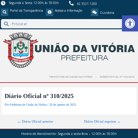
Segunda a Sexta 12:00h às 18:00h
42 3521 1200
Portal da Transparência
Acesso a Informação
Ouvidoria
Barra de Ferr
PREFEITURA DE UNIÃO DA VITÓRIA
DIÁRIO OFICIAL Nº 310/2025
Diário Oficial nº 310/2025
Por
Prefeitura de União da Vitória
/
20 de janeiro de 2025
←
Diário Oficial anterior
Diário Oficial seguinte
→
Horário de Atendimento:
Segunda a sexta-feira – 12:00h às 18:00h