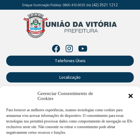
ou (42) 3521 1212
Disque Iluminação Pública: 0800-410-0035
Telefones Úteis
Localização
Gerenciar Consentimento de
Perguntas Frequentes
Cookies
Webmail
Para fornecer as melhores experiências, usamos tecnologias como cookies para
armazenar e/ou acessar informações do dispositivo. O consentimento para essas
tecnologias nos permitirá processar dados como comportamento de navegação ou IDs
exclusivos neste site. Não consentir ou retirar o consentimento pode afetar
Rua Doutor Cruz Machado, 205 - Centro - União da Vitória -
PR
negativamente certos recursos e funções.