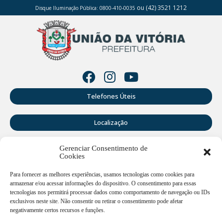
ou (42) 3521 1212
Disque Iluminação Pública: 0800-410-0035
Telefones Úteis
Localização
Gerenciar Consentimento de
Perguntas Frequentes
Cookies
Webmail
Para fornecer as melhores experiências, usamos tecnologias como cookies para
armazenar e/ou acessar informações do dispositivo. O consentimento para essas
tecnologias nos permitirá processar dados como comportamento de navegação ou IDs
exclusivos neste site. Não consentir ou retirar o consentimento pode afetar
Rua Doutor Cruz Machado, 205 - Centro - União da Vitória -
PR
negativamente certos recursos e funções.