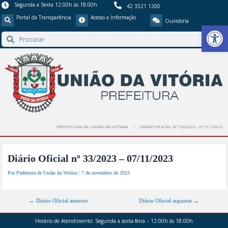
Segunda a Sexta 12:00h às 18:00h
42 3521 1200
Portal da Transparência
Acesso a Informação
Ouvidoria
Barra de Ferr
PREFEITURA DE UNIÃO DA VITÓRIA
DIÁRIO OFICIAL Nº 33/2023 – 07/11/2023
Diário Oficial nº 33/2023 – 07/11/2023
Por
Prefeitura de União da Vitória
/
7 de novembro de 2023
←
Diário Oficial anterior
Diário Oficial seguinte
→
Horário de Atendimento:
Segunda a sexta-feira – 12:00h às 18:00h