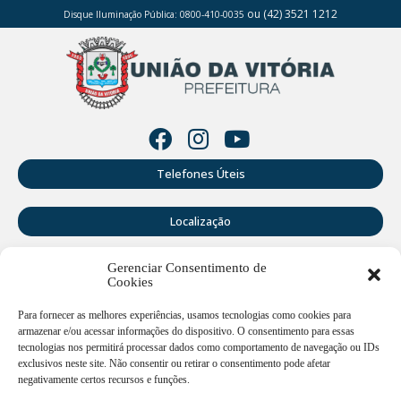
ou (42) 3521 1212
Disque Iluminação Pública: 0800-410-0035
Telefones Úteis
Localização
Gerenciar Consentimento de
Perguntas Frequentes
Cookies
Webmail
Para fornecer as melhores experiências, usamos tecnologias como cookies para
armazenar e/ou acessar informações do dispositivo. O consentimento para essas
tecnologias nos permitirá processar dados como comportamento de navegação ou IDs
exclusivos neste site. Não consentir ou retirar o consentimento pode afetar
Rua Doutor Cruz Machado, 205 - Centro - União da Vitória -
PR
negativamente certos recursos e funções.