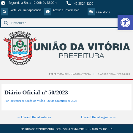
Segunda a Sexta 12:00h às 18:00h
42 3521 1200
Portal da Transparência
Acesso a Informação
Ouvidoria
Barra de Ferr
PREFEITURA DE UNIÃO DA VITÓRIA
DIÁRIO OFICIAL Nº 50/2023
Diário Oficial nº 50/2023
Por
Prefeitura de União da Vitória
/
30 de novembro de 2023
←
Diário Oficial anterior
Diário Oficial seguinte
→
Horário de Atendimento:
Segunda a sexta-feira – 12:00h às 18:00h