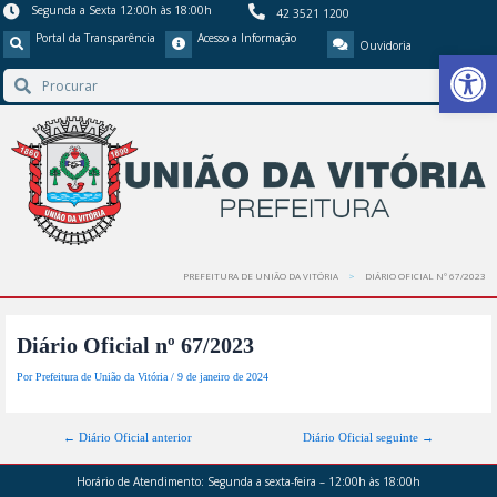
Segunda a Sexta 12:00h às 18:00h
42 3521 1200
Portal da Transparência
Acesso a Informação
Ouvidoria
Barra de Ferr
PREFEITURA DE UNIÃO DA VITÓRIA
DIÁRIO OFICIAL Nº 67/2023
Diário Oficial nº 67/2023
Por
Prefeitura de União da Vitória
/
9 de janeiro de 2024
←
Diário Oficial anterior
Diário Oficial seguinte
→
Horário de Atendimento:
Segunda a sexta-feira – 12:00h às 18:00h