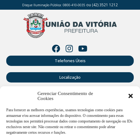
ou (42) 3521 1212
Disque Iluminação Pública: 0800-410-0035
Telefones Úteis
Localização
Gerenciar Consentimento de
Perguntas Frequentes
Cookies
Webmail
Para fornecer as melhores experiências, usamos tecnologias como cookies para
armazenar e/ou acessar informações do dispositivo. O consentimento para essas
tecnologias nos permitirá processar dados como comportamento de navegação ou IDs
exclusivos neste site. Não consentir ou retirar o consentimento pode afetar
Rua Doutor Cruz Machado, 205 - Centro - União da Vitória -
PR
negativamente certos recursos e funções.