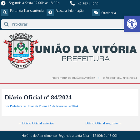
Segunda a Sexta 12:00h às 18:00h
42 3521 1200
Portal da Transparência
Acesso a Informação
Ouvidoria
Barra de Ferr
PREFEITURA DE UNIÃO DA VITÓRIA
DIÁRIO OFICIAL Nº 84/2024
Diário Oficial nº 84/2024
Por
Prefeitura de União da Vitória
/
1 de fevereiro de 2024
←
Diário Oficial anterior
Diário Oficial seguinte
→
Horário de Atendimento:
Segunda a sexta-feira – 12:00h às 18:00h