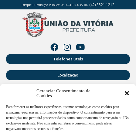
ou (42) 3521 1212
Disque Iluminação Pública: 0800-410-0035
Telefones Úteis
Localização
Gerenciar Consentimento de
Perguntas Frequentes
Cookies
Webmail
Para fornecer as melhores experiências, usamos tecnologias como cookies para
armazenar e/ou acessar informações do dispositivo. O consentimento para essas
tecnologias nos permitirá processar dados como comportamento de navegação ou IDs
exclusivos neste site. Não consentir ou retirar o consentimento pode afetar
Rua Doutor Cruz Machado, 205 - Centro - União da Vitória -
PR
negativamente certos recursos e funções.