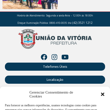
Horário de Atendimento:
Segunda a sexta-feira – 12:00h às 18:00h
ou (42) 3521 1212
Disque Iluminação Pública: 0800-410-0035
Telefones Úteis
Localização
Gerenciar Consentimento de
Perguntas Frequentes
Cookies
Webmail
Para fornecer as melhores experiências, usamos tecnologias como cookies para
armazenar e/ou acessar informações do dispositivo. O consentimento para essas