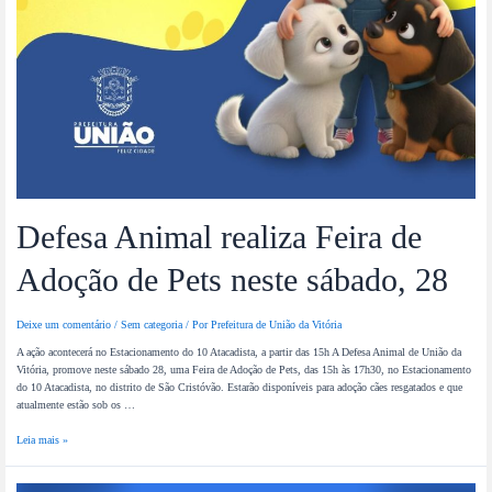
Defesa Animal realiza Feira de
Adoção de Pets neste sábado, 28
Deixe um comentário
/
Sem categoria
/ Por
Prefeitura de União da Vitória
A ação acontecerá no Estacionamento do 10 Atacadista, a partir das 15h A Defesa Animal de União da
Vitória, promove neste sábado 28, uma Feira de Adoção de Pets, das 15h às 17h30, no Estacionamento
do 10 Atacadista, no distrito de São Cristóvão. Estarão disponíveis para adoção cães resgatados e que
atualmente estão sob os …
Leia mais »