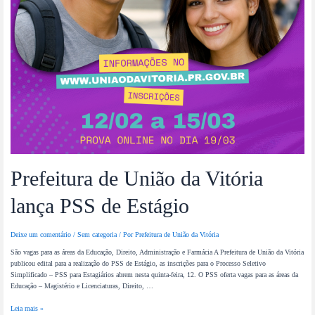
Prefeitura de União da Vitória
lança PSS de Estágio
Deixe um comentário
/
Sem categoria
/ Por
Prefeitura de União da Vitória
São vagas para as áreas da Educação, Direito, Administração e Farmácia A Prefeitura de União da Vitória
publicou edital para a realização do PSS de Estágio, as inscrições para o Processo Seletivo
Simplificado – PSS para Estagiários abrem nesta quinta-feira, 12. O PSS oferta vagas para as áreas da
Educação – Magistério e Licenciaturas, Direito, …
Leia mais »