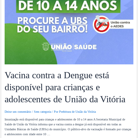
Vacina contra a Dengue está
disponível para crianças e
adolescentes de União da Vitória
Deixe um comentário
/
Sem categoria
/ Por
Prefeitura de União da Vitória
Imunização está disponível para crianças e adolescentes de 10 a 14 anos A Secretaria Municipal de
Saúde de União da Vitória informa que a vacina contra a dengue já está disponível em todas as
Unidades Básicas de Saúde (UBSs) do município. O público-alvo da vacinação é formado por crianças
e adolescentes com idade entre 10 …