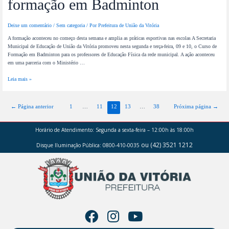
formação em Badminton
Deixe um comentário
/
Sem categoria
/ Por
Prefeitura de União da Vitória
A formação aconteceu no começo desta semana e amplia as práticas esportivas nas escolas A Secretaria
Municipal de Educação de União da Vitória promoveu nesta segunda e terça-feira, 09 e 10, o Curso de
Formação em Badminton para os professores de Educação Física da rede municipal. A ação aconteceu
em uma parceria com o Ministério …
Leia mais »
←
Página anterior
1
…
11
12
13
…
38
Próxima página
→
Horário de Atendimento:
Segunda a sexta-feira – 12:00h às 18:00h
ou (42) 3521 1212
Disque Iluminação Pública: 0800-410-0035