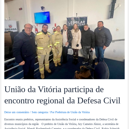
União da Vitória participa de
encontro regional da Defesa Civil
Deixe um comentário
/
Sem categoria
/ Por
Prefeitura de União da Vitória
Encontro reuniu prefeitos, representantes da Assistência Social e coordenadores da Defesa Civil de
diversos municípios da região O prefeito de União da Vitória, Ary Carneiro Júnior, a secretária de
Assistência Social, Magali Rochembach Carneiro, e o coordenador da Defesa Civil, Robin Schmidt,