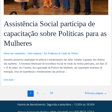
Assistência Social participa de
capacitação sobre Políticas para as
Mulheres
Deixe um comentário
/
Sem categoria
/ Por
Prefeitura de União da Vitória
Encontro promoveu atualização de práticas e fortalecimento das ações voltadas à garantia dos direitos
das mulheres A Secretaria Municipal de Assistência Social de União da Vitória participou, nos dias 23
e 24 de junho, em Curitiba, da Capacitação da Política das Mulheres, um importante momento de
formação, troca de experiências e fortalecimento das políticas …
Leia mais »
1
2
…
38
Próxima página
→
Horário de Atendimento:
Segunda a sexta-feira – 12:00h às 18:00h
ou (42) 3521 1212
Disque Iluminação Pública: 0800-410-0035