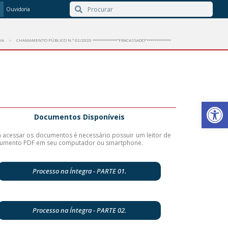
Ouvidoria
IA
CHAMAMENTO PÚBLICO N.º 02/2020 ************”FRACASSADO”************
Barra de Ferr
Documentos Disponíveis
 acessar os documentos é necessário possuir um leitor de
umento
PDF em seu computador ou smartphone.
Processo na Íntegra - PARTE 01.
Processo na Íntegra - PARTE 02.