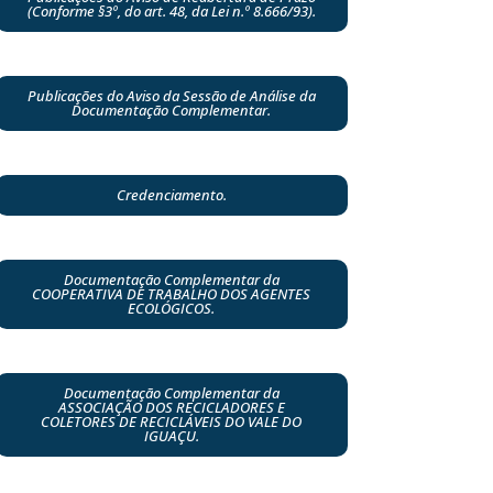
(Conforme §3º, do art. 48, da Lei n.º 8.666/93).
Publicações do Aviso da Sessão de Análise da
Documentação Complementar.
Credenciamento.
Documentação Complementar da
COOPERATIVA DE TRABALHO DOS AGENTES
ECOLÓGICOS.
Documentação Complementar da
ASSOCIAÇÃO DOS RECICLADORES E
COLETORES DE RECICLÁVEIS DO VALE DO
IGUAÇU.