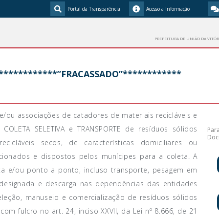
Portal da Transparência
Acesso a Informação
PREFEITURA DE UNIÃO DA VITÓR
************”FRACASSADO”************
e/ou associações de catadores de materiais recicláveis e
de COLETA SELETIVA e TRANSPORTE de resíduos sólidos
Para
Doc
ecicláveis secos, de características domiciliares ou
ionados e dispostos pelos munícipes para a coleta. A
ta e/ou ponto a ponto, incluso transporte, pesagem em
 designada e descarga nas dependências das entidades
leção, manuseio e comercialização de resíduos sólidos
com fulcro no art. 24, inciso XXVII, da Lei nº 8.666, de 21