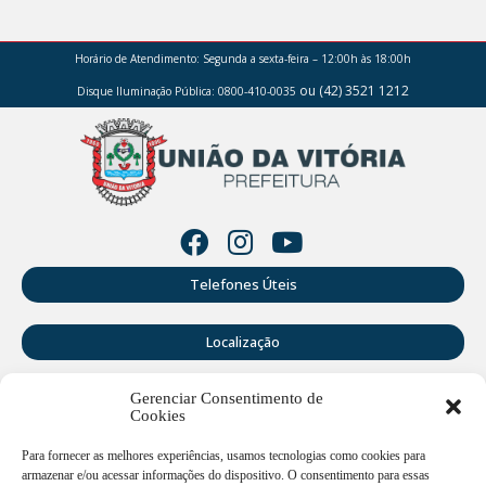
Horário de Atendimento:
Segunda a sexta-feira – 12:00h às 18:00h
ou (42) 3521 1212
Disque Iluminação Pública: 0800-410-0035
Telefones Úteis
Localização
Gerenciar Consentimento de
Perguntas Frequentes
Cookies
Webmail
Para fornecer as melhores experiências, usamos tecnologias como cookies para
armazenar e/ou acessar informações do dispositivo. O consentimento para essas