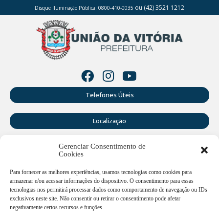
ou (42) 3521 1212
Disque Iluminação Pública: 0800-410-0035
Telefones Úteis
Localização
Gerenciar Consentimento de
Perguntas Frequentes
Cookies
Webmail
Para fornecer as melhores experiências, usamos tecnologias como cookies para
armazenar e/ou acessar informações do dispositivo. O consentimento para essas
tecnologias nos permitirá processar dados como comportamento de navegação ou IDs
exclusivos neste site. Não consentir ou retirar o consentimento pode afetar
Rua Doutor Cruz Machado, 205 - Centro - União da Vitória -
PR
negativamente certos recursos e funções.