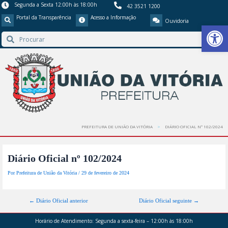
Segunda a Sexta 12:00h às 18:00h
42 3521 1200
Portal da Transparência
Acesso a Informação
Ouvidoria
Barra de Ferr
PREFEITURA DE UNIÃO DA VITÓRIA
DIÁRIO OFICIAL Nº 102/2024
Diário Oficial nº 102/2024
Por
Prefeitura de União da Vitória
/
29 de fevereiro de 2024
←
Diário Oficial anterior
Diário Oficial seguinte
→
Horário de Atendimento:
Segunda a sexta-feira – 12:00h às 18:00h