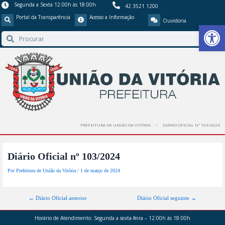
Segunda a Sexta 12:00h às 18:00h
42 3521 1200
Portal da Transparência
Acesso a Informação
Ouvidoria
Barra de Ferr
PREFEITURA DE UNIÃO DA VITÓRIA
DIÁRIO OFICIAL Nº 103/2024
Diário Oficial nº 103/2024
Por
Prefeitura de União da Vitória
/
1 de março de 2024
←
Diário Oficial anterior
Diário Oficial seguinte
→
Horário de Atendimento:
Segunda a sexta-feira – 12:00h às 18:00h