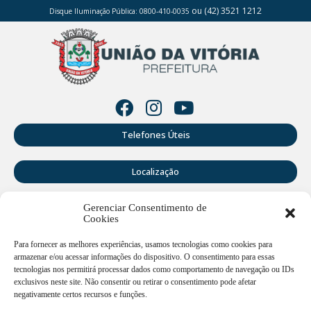
ou (42) 3521 1212
Disque Iluminação Pública: 0800-410-0035
Telefones Úteis
Localização
Gerenciar Consentimento de
Perguntas Frequentes
Cookies
Webmail
Para fornecer as melhores experiências, usamos tecnologias como cookies para
armazenar e/ou acessar informações do dispositivo. O consentimento para essas
tecnologias nos permitirá processar dados como comportamento de navegação ou IDs
exclusivos neste site. Não consentir ou retirar o consentimento pode afetar
Rua Doutor Cruz Machado, 205 - Centro - União da Vitória -
PR
negativamente certos recursos e funções.