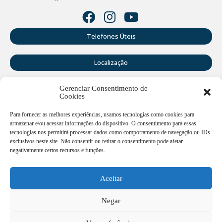
Telefones Úteis
Localização
Gerenciar Consentimento de
Perguntas Frequentes
Cookies
Webmail
Para fornecer as melhores experiências, usamos tecnologias como cookies para
armazenar e/ou acessar informações do dispositivo. O consentimento para essas
tecnologias nos permitirá processar dados como comportamento de navegação ou IDs
exclusivos neste site. Não consentir ou retirar o consentimento pode afetar
Rua Doutor Cruz Machado, 205 - Centro - União da Vitória -
PR
negativamente certos recursos e funções.
Atendimento de segunda a sexta-feira das 12:00h às
18:00h
Aceitar
(42) 3521 1200
Negar
ouvidoria@uniaodavitoria.pr.gov.br