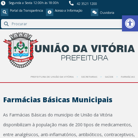
Segunda a Sexta 12:00h às 18:00h
42 3521 1200
Portal da Transparência
Acesso a Informação
Ouvidoria
Barra de Ferr
PREFEITURA DE UNIÃO DA VITÓRIA
SECRETARIAS
SAÚDE
FARMÁCIAS
Farmácias Básicas Municipais
As Farmácias Básicas do município de União da Vitória
disponibilizam à população mais de 200 tipos de medicamentos,
entre analgésicos, anti-inflamatórios, antibióticos, contraceptivos,