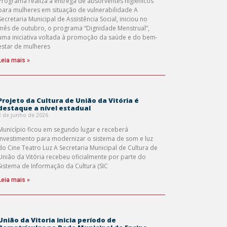
Programa realiza a entrega de absorventes higiênicos
para mulheres em situação de vulnerabilidade A
Secretaria Municipal de Assistência Social, iniciou no
mês de outubro, o programa “Dignidade Menstrual”,
uma iniciativa voltada à promoção da saúde e do bem-
estar de mulheres
Leia mais »
Projeto da Cultura de União da Vitória é
destaque a nível estadual
3 de junho de 2026
Município ficou em segundo lugar e receberá
investimento para modernizar o sistema de som e luz
do Cine Teatro Luz A Secretaria Municipal de Cultura de
União da Vitória recebeu oficialmente por parte do
Sistema de Informação da Cultura (SIC
Leia mais »
União da Vitoria inicia período de