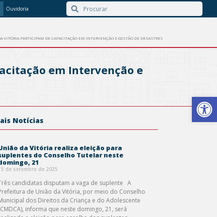
Ouvidoria
 DA VITÓRIA PARTICIPAM DE CAPACITAÇÃO EM INTERVENÇÃO E GESTÃO DE DESASTRES
apacitação em Intervenção e
Barra de Ferr
ais Notícias
União da Vitória realiza eleição para
suplentes do Conselho Tutelar neste
domingo, 21
15 de setembro de 2025
Três candidatas disputam a vaga de suplente A
Prefeitura de União da Vitória, por meio do Conselho
Municipal dos Direitos da Criança e do Adolescente
(CMDCA), informa que neste domingo, 21, será