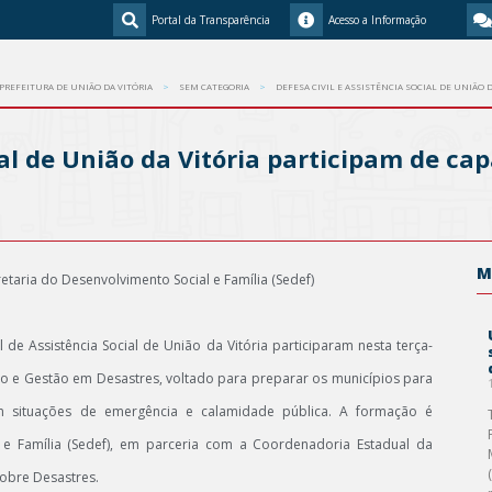
Portal da Transparência
Acesso a Informação
PREFEITURA DE UNIÃO DA VITÓRIA
SEM CATEGORIA
DEFESA CIVIL E ASSISTÊNCIA SOCIAL DE UNIÃO
cial de União da Vitória participam de c
M
etaria do Desenvolvimento Social e Família (Sedef)
 de Assistência Social de União da Vitória participaram nesta terça-
ção e Gestão em Desastres, voltado para preparar os municípios para
em situações de emergência e calamidade pública. A formação é
 e Família (Sedef), em parceria com a Coordenadoria Estadual da
sobre Desastres.