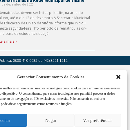
Rematrículas na Rede Municipal de Ensino
1 de dezembro de 2025
Rematrículas devem ser feitas pelo site, na área do
aluno, até o dia 12 de dezembro A Secretaria Municipal
de Educação de União da Vitória informa que iniciou
nesta segunda-feira, 1ºo período de rematrículas on-
line para os estudantes que já
Leia mais »
Pública: 0800-410-0035
ou (42) 3521 1212
outor Cruz Machado, 205 - Centro - União da
Gerenciar Consentimento de Cookies
a - PR
 as melhores experiências, usamos tecnologias como cookies para armazenar e/ou acessar
imento de segunda a sexta-feira das 12:00h às
 dispositivo. O consentimento para essas tecnologias nos permitirá processar dados
h
mento de navegação ou IDs exclusivos neste site. Não consentir ou retirar o
pode afetar negativamente certos recursos e funções.
3521 1200
oria@uniaodavitoria.pr.gov.br
ceitar
Negar
Ver preferências
 75.967.760/0001-71