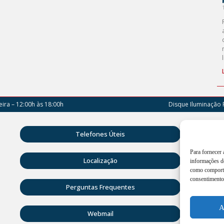
ira – 12:00h às 18:00h
Disque Iluminação 
Rua D
Telefones Úteis
Vitóri
Para fornecer
Atend
Localização
informações do
18:00
como comporta
consentimento 
(42) 
Perguntas Frequentes
ouvid
A
Webmail
CNPJ: