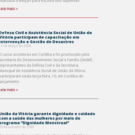
realizada a eleição para escolha dos suplentes
Leia mais »
Defesa Civil e Assistência Social de União da
Vitória participam de capacitação em
Intervenção e Gestão de Desastres
11 de março de 2026
O curso aconteceu em Curitiba e foi promovido pela
Secretaria do Desenvolvimento Social e Família (Sedef)
Representantes da Defesa Civil e da Secretaria
Municipal de Assistência Social de União da Vitória
participaram nesta terça-feira, 10, em Curitiba do
lançamento
Leia mais »
União da Vitória garante dignidade e cuidado
com a saúde das mulheres por meio do
programa “Dignidade Menstrual”
20 de outubro de 2025