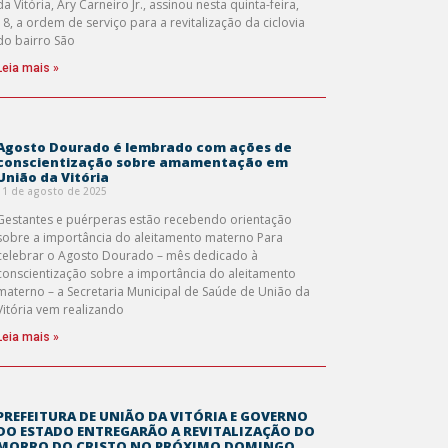
da Vitória, Ary Carneiro Jr., assinou nesta quinta-feira,
18, a ordem de serviço para a revitalização da ciclovia
do bairro São
Leia mais »
Agosto Dourado é lembrado com ações de
conscientização sobre amamentação em
União da Vitória
11 de agosto de 2025
Gestantes e puérperas estão recebendo orientação
sobre a importância do aleitamento materno Para
celebrar o Agosto Dourado – mês dedicado à
conscientização sobre a importância do aleitamento
materno – a Secretaria Municipal de Saúde de União da
Vitória vem realizando
Leia mais »
PREFEITURA DE UNIÃO DA VITÓRIA E GOVERNO
DO ESTADO ENTREGARÃO A REVITALIZAÇÃO DO
MORRO DO CRISTO NO PRÓXIMO DOMINGO,