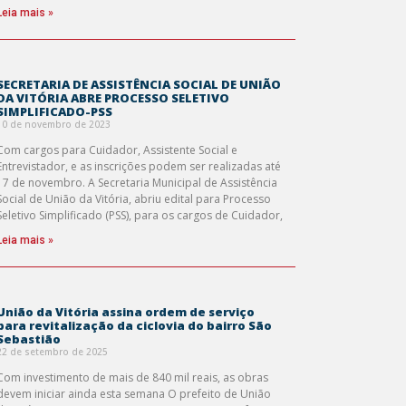
Leia mais »
SECRETARIA DE ASSISTÊNCIA SOCIAL DE UNIÃO
DA VITÓRIA ABRE PROCESSO SELETIVO
SIMPLIFICADO-PSS
10 de novembro de 2023
Com cargos para Cuidador, Assistente Social e
Entrevistador, e as inscrições podem ser realizadas até
17 de novembro. A Secretaria Municipal de Assistência
Social de União da Vitória, abriu edital para Processo
Seletivo Simplificado (PSS), para os cargos de Cuidador,
Leia mais »
União da Vitória assina ordem de serviço
para revitalização da ciclovia do bairro São
Sebastião
22 de setembro de 2025
Com investimento de mais de 840 mil reais, as obras
devem iniciar ainda esta semana O prefeito de União