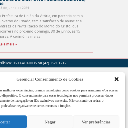
30
23 de junho de 2024
A Prefeitura de União da Vitória, em parceria com o
Governo do Estado, tem a satisfação de anunciar a
entrega da revitalização do Morro do Cristo, que
ocorrerá no próximo domingo, 30 de junho, às 15
horas. A cerimônia marca
Leia mais »
Pública: 0800-410-0035
ou (42) 3521 1212
outor Cruz Machado, 205 - Centro - União da
Gerenciar Consentimento de Cookies
a - PR
 as melhores experiências, usamos tecnologias como cookies para armazenar e/ou acessar
imento de segunda a sexta-feira das 12:00h às
 dispositivo. O consentimento para essas tecnologias nos permitirá processar dados
h
mento de navegação ou IDs exclusivos neste site. Não consentir ou retirar o
pode afetar negativamente certos recursos e funções.
3521 1200
oria@uniaodavitoria.pr.gov.br
ceitar
Negar
Ver preferências
 75.967.760/0001-71