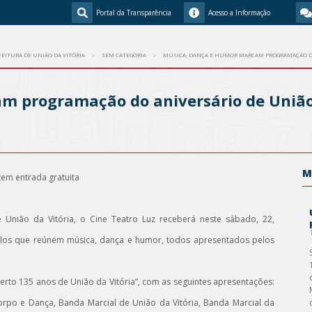
Portal da Transparência
Acesso a Informação
FEITURA DE UNIÃO DA VITÓRIA
SEM CATEGORIA
MÚSICA, DANÇA E HUMOR MARCAM PROGRAMAÇÃO DO
 programação do aniversário de União 
M
tem entrada gratuita
nião da Vitória, o Cine Teatro Luz receberá neste sábado, 22,
culos que reúnem música, dança e humor, todos apresentados pelos
erto 135 anos de União da Vitória”, com as seguintes apresentações:
rpo e Dança, Banda Marcial de União da Vitória, Banda Marcial da