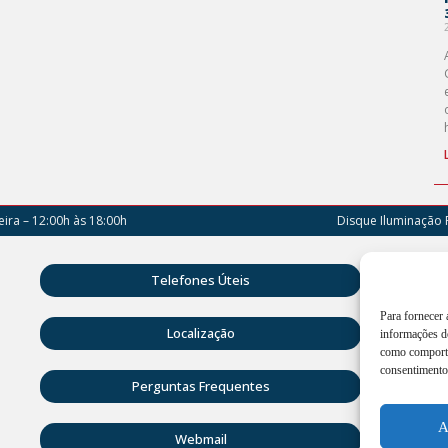
ira – 12:00h às 18:00h
Disque Iluminação 
Rua D
Telefones Úteis
Vitóri
Para fornecer
Atend
Localização
informações do
18:00
como comporta
consentimento 
(42) 
Perguntas Frequentes
ouvid
A
Webmail
CNPJ: