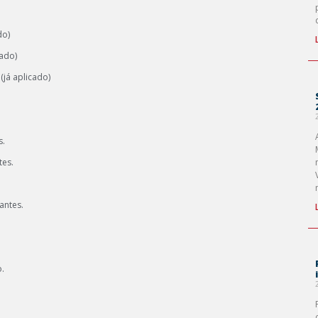
do)
cado)
(já aplicado)
s.
tes.
antes.
o.