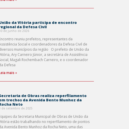
União da Vitória participa de encontro
regional da Defesa Civil
30 de junho de 2026
Encontro reuniu prefeitos, representantes da
Assistência Social e coordenadores da Defesa Civil de
diversos municípios da região O prefeito de União da
Vitória, Ary Carneiro Júnior, a secretária de Assistência
Social, Magali Rochembach Carneiro, e o coordenador
da Defesa
Leia mais »
Secretaria de Obras realiza reperfilamento
em trechos da Avenida Bento Munhoz da
Rocha Neto
3 de setembro de 2025
Equipes da Secretaria Municipal de Obras de União da
Vitória estão trabalhando no reperfilamento de pontos
da Avenida Bento Munhoz da Rocha Neto, uma das