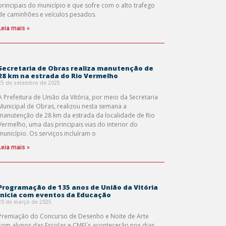
principais do município e que sofre com o alto trafego
de caminhões e veículos pesados.
Leia mais »
Secretaria de Obras realiza manutenção de
28 km na estrada do Rio Vermelho
25 de setembro de 2025
A Prefeitura de União da Vitória, por meio da Secretaria
Municipal de Obras, realizou nesta semana a
manutenção de 28 km da estrada da localidade de Rio
Vermelho, uma das principais vias do interior do
município. Os serviços incluíram o
Leia mais »
Programação de 135 anos de União da Vitória
inicia com eventos da Educação
20 de março de 2025
Premiação do Concurso de Desenho e Noite de Arte
com alunos das Escolas e CMEI´s acontecerão nos dias