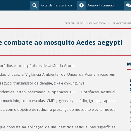
Portal da Transparência
Acesso a Informação
PREFEITURA DE UNIÃO DA VITÓRIA
SEM CATEGORI
 de combate ao mosquito Aedes aegypti
M
rédios e locais públicos de União da Vitória
 chuvas, a Vigilância Ambiental de União da Vitória iniciou em
ypti, transmissor da dengue, zika e chikungunya.
demias estão realizando a operação BRI – Borrifação Residual
o município, como escolas, CMEIs, ginásios, estádio, igrejas, capelas
as, com o objetivo de reduzir a presença do mosquito e evitar novos
 consiste na aplicação de um inseticida residual nas superfícies