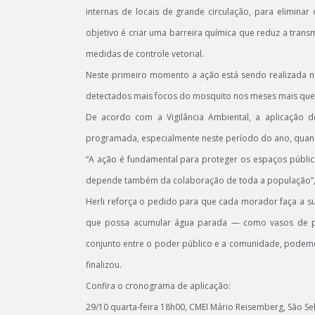
internas de locais de grande circulação, para elimina
objetivo é criar uma barreira química que reduz a tra
medidas de controle vetorial.
Neste primeiro momento a ação está sendo realizada no
detectados mais focos do mosquito nos meses mais que
De acordo com a Vigilância Ambiental, a aplicação d
programada, especialmente neste período do ano, quand
“A ação é fundamental para proteger os espaços públi
depende também da colaboração de toda a população”, des
Herli reforça o pedido para que cada morador faça a su
que possa acumular água parada — como vasos de pla
conjunto entre o poder público e a comunidade, podemo
finalizou.
Confira o cronograma de aplicação:
29/10 quarta-feira 18h00, CMEI Mário Reisemberg, São Seb