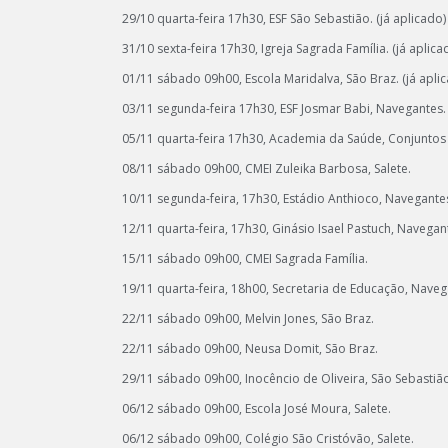
29/10 quarta-feira 17h30, ESF São Sebastião. (já aplicado)
31/10 sexta-feira 17h30, Igreja Sagrada Família. (já aplica
01/11 sábado 09h00, Escola Maridalva, São Braz. (já apli
03/11 segunda-feira 17h30, ESF Josmar Babi, Navegantes. 
05/11 quarta-feira 17h30, Academia da Saúde, Conjuntos
08/11 sábado 09h00, CMEI Zuleika Barbosa, Salete.
10/11 segunda-feira, 17h30, Estádio Anthioco, Navegante
12/11 quarta-feira, 17h30, Ginásio Isael Pastuch, Navegan
15/11 sábado 09h00, CMEI Sagrada Família.
19/11 quarta-feira, 18h00, Secretaria de Educação, Naveg
22/11 sábado 09h00, Melvin Jones, São Braz.
22/11 sábado 09h00, Neusa Domit, São Braz.
29/11 sábado 09h00, Inocêncio de Oliveira, São Sebastiã
06/12 sábado 09h00, Escola José Moura, Salete.
06/12 sábado 09h00, Colégio São Cristóvão, Salete.