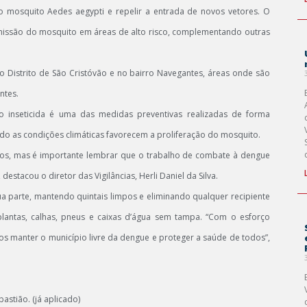
r o mosquito Aedes aegypti e repelir a entrada de novos vetores. O
nsmissão do mosquito em áreas de alto risco, complementando outras
 Distrito de São Cristóvão e no bairro Navegantes, áreas onde são
ntes.
o inseticida é uma das medidas preventivas realizadas de forma
o as condições climáticas favorecem a proliferação do mosquito.
cos, mas é importante lembrar que o trabalho de combate à dengue
tacou o diretor das Vigilâncias, Herli Daniel da Silva.
a parte, mantendo quintais limpos e eliminando qualquer recipiente
ntas, calhas, pneus e caixas d’água sem tampa. “Com o esforço
s manter o município livre da dengue e proteger a saúde de todos”,
astião. (já aplicado)