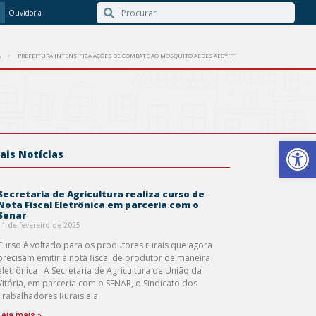
Ouvidoria
A
PREFEITURA INTENSIFICA AÇÕES DE COMBATE AO MOSQUITO AEDES AEGYPTI
Barra de Ferr
ais Notícias
Secretaria de Agricultura realiza curso de
Nota Fiscal Eletrônica em parceria com o
Senar
11 de fevereiro de 2025
Curso é voltado para os produtores rurais que agora
precisam emitir a nota fiscal de produtor de maneira
eletrônica A Secretaria de Agricultura de União da
Vitória, em parceria com o SENAR, o Sindicato dos
Trabalhadores Rurais e a
Leia mais »