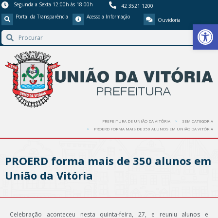
Segunda a Sexta 12:00h às 18:00h
42 3521 1200
Portal da Transparência
Acesso a Informação
Ouvidoria
Barra de Ferr
PREFEITURA DE UNIÃO DA VITÓRIA
SEM CATEGORIA
PROERD FORMA MAIS DE 350 ALUNOS EM UNIÃO DA VITÓRIA
PROERD forma mais de 350 alunos em
União da Vitória
Celebração aconteceu nesta quinta-feira, 27, e reuniu alunos e