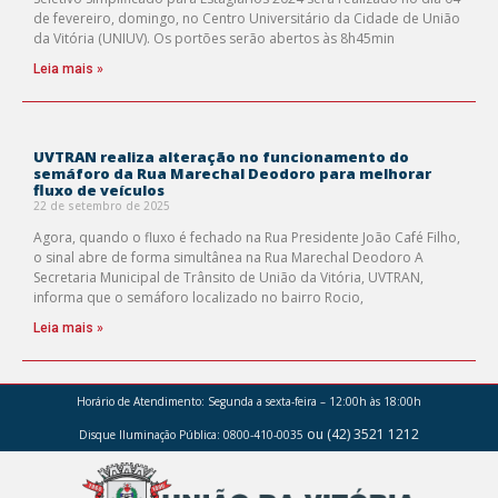
de fevereiro, domingo, no Centro Universitário da Cidade de União
da Vitória (UNIUV). Os portões serão abertos às 8h45min
Leia mais »
UVTRAN realiza alteração no funcionamento do
semáforo da Rua Marechal Deodoro para melhorar
fluxo de veículos
22 de setembro de 2025
Agora, quando o fluxo é fechado na Rua Presidente João Café Filho,
o sinal abre de forma simultânea na Rua Marechal Deodoro A
Secretaria Municipal de Trânsito de União da Vitória, UVTRAN,
informa que o semáforo localizado no bairro Rocio,
Leia mais »
Horário de Atendimento:
Segunda a sexta-feira – 12:00h às 18:00h
ou (42) 3521 1212
Disque Iluminação Pública: 0800-410-0035