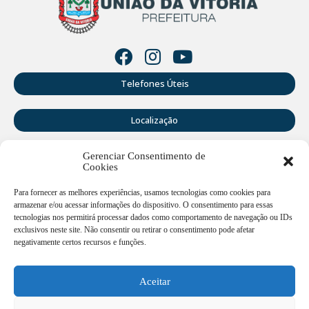
Telefones Úteis
Localização
Gerenciar Consentimento de
Perguntas Frequentes
Cookies
Webmail
Para fornecer as melhores experiências, usamos tecnologias como cookies para
armazenar e/ou acessar informações do dispositivo. O consentimento para essas
tecnologias nos permitirá processar dados como comportamento de navegação ou IDs
exclusivos neste site. Não consentir ou retirar o consentimento pode afetar
Rua Doutor Cruz Machado, 205 - Centro - União da Vitória -
PR
negativamente certos recursos e funções.
Atendimento de segunda a sexta-feira das 12:00h às
18:00h
Aceitar
(42) 3521 1200