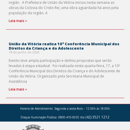
região A Prefeitura de União da Vitória iniciou nesta semana as
obras da Ciclovia do Cristo Rei, uma obra aguardada há anos pela
população da região. A
Leia mais »
União da Vitória realiza 10ª Conferência Municipal dos
Direitos da Criança e do Adolescente
18 de junho de 2026
Evento teve ampla participação e definiu propostas que serão
levadas à etapa estadual Foi realizada nesta quarta-feira, 17, a 10ª
Conferência Municipal dos Direitos da Criança e do Adolescente de
União da Vitória. Organizado pela Secretaria Municipal de
Assistência
Leia mais »
Horário de Atendimento:
Segunda a sexta-feira – 12:00h às 18:00h
ou (42) 3521 1212
Disque Iluminação Pública: 0800-410-0035