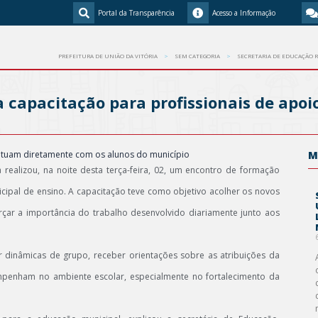
Portal da Transparência
Acesso a Informação
PREFEITURA DE UNIÃO DA VITÓRIA
SEM CATEGORIA
SECRETARIA DE EDUCAÇÃO R
a capacitação para profissionais de apoi
 atuam diretamente com os alunos do município
M
 realizou, na noite desta terça-feira, 02, um encontro de formação
icipal de ensino. A capacitação teve como objetivo acolher os novos
orçar a importância do trabalho desenvolvido diariamente junto aos
r dinâmicas de grupo, receber orientações sobre as atribuições da
mpenham no ambiente escolar, especialmente no fortalecimento da