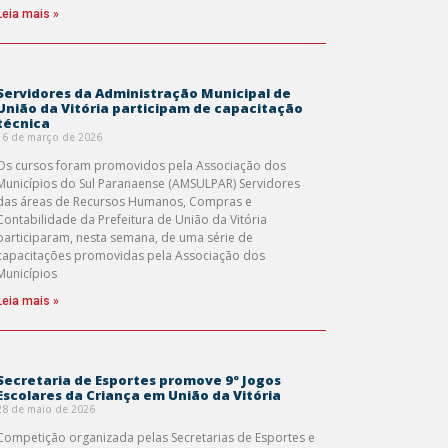
Leia mais »
Servidores da Administração Municipal de
União da Vitória participam de capacitação
técnica
16 de março de 2026
Os cursos foram promovidos pela Associação dos
Municípios do Sul Paranaense (AMSULPAR) Servidores
das áreas de Recursos Humanos, Compras e
Contabilidade da Prefeitura de União da Vitória
participaram, nesta semana, de uma série de
capacitações promovidas pela Associação dos
Municípios
Leia mais »
Secretaria de Esportes promove 9º Jogos
Escolares da Criança em União da Vitória
28 de maio de 2026
Competição organizada pelas Secretarias de Esportes e