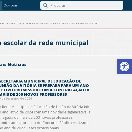
Ouvidoria
EALIZA CAPACITAÇÃO PARA PROFISSIONAIS DE APOIO ESCOLAR DA REDE MUNICIPAL
o escolar da rede municipal
Barra de Ferr
ais Notícias
SECRETARIA MUNICIPAL DE EDUCAÇÃO DE
UNIÃO DA VITÓRIA SE PREPARA PARA UM ANO
LETIVO PROMISSOR COM A CONTRATAÇÃO DE
MAIS DE 200 NOVOS PROFESSORES
6 de fevereiro de 2024
A Rede Municipal de Educação de União da Vitória inicia
o ano letivo de 2024 com uma novidade significativa: a
chegada de mais de 200 novos professores,
contratados por meio do Concurso Público realizado
no ano de 2022. Esses profissionais