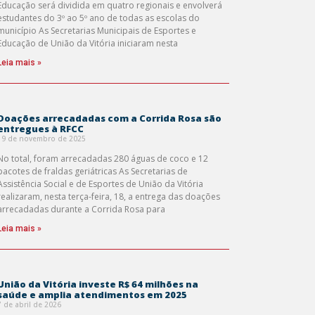
Educação será dividida em quatro regionais e envolverá
estudantes do 3º ao 5º ano de todas as escolas do
município As Secretarias Municipais de Esportes e
Educação de União da Vitória iniciaram nesta
Leia mais »
Doações arrecadadas com a Corrida Rosa são
entregues à RFCC
19 de novembro de 2025
No total, foram arrecadadas 280 águas de coco e 12
pacotes de fraldas geriátricas As Secretarias de
Assistência Social e de Esportes de União da Vitória
realizaram, nesta terça-feira, 18, a entrega das doações
arrecadadas durante a Corrida Rosa para
Leia mais »
União da Vitória investe R$ 64 milhões na
saúde e amplia atendimentos em 2025
7 de abril de 2026