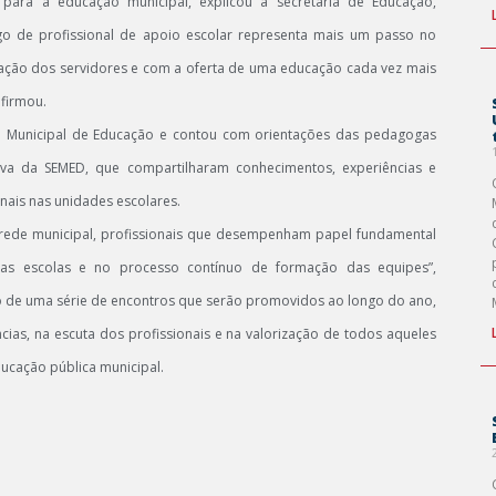
ra a educação municipal, explicou a secretária de Educação,
go de profissional de apoio escolar representa mais um passo no
ação dos servidores e com a oferta de uma educação cada vez mais
afirmou.
ia Municipal de Educação e contou com orientações das pedagogas
iva da SEMED, que compartilharam conhecimentos, experiências e
nais nas unidades escolares.
rede municipal, profissionais que desempenham papel fundamental
as escolas e no processo contínuo de formação das equipes”,
ro de uma série de encontros que serão promovidos ao longo do ano,
ias, na escuta dos profissionais e na valorização de todos aqueles
ucação pública municipal.