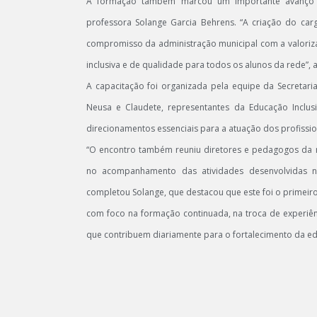
A formação também marcou um importante avanço pa
professora Solange Garcia Behrens. “A criação do car
compromisso da administração municipal com a valoriz
inclusiva e de qualidade para todos os alunos da rede”, 
A capacitação foi organizada pela equipe da Secretar
Neusa e Claudete, representantes da Educação Inclus
direcionamentos essenciais para a atuação dos profissio
“O encontro também reuniu diretores e pedagogos da 
no acompanhamento das atividades desenvolvidas n
completou Solange, que destacou que este foi o primei
com foco na formação continuada, na troca de experiênc
que contribuem diariamente para o fortalecimento da ed