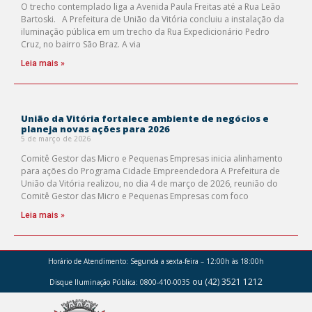
O trecho contemplado liga a Avenida Paula Freitas até a Rua Leão
Bartoski. A Prefeitura de União da Vitória concluiu a instalação da
iluminação pública em um trecho da Rua Expedicionário Pedro
Cruz, no bairro São Braz. A via
Leia mais »
União da Vitória fortalece ambiente de negócios e
planeja novas ações para 2026
5 de março de 2026
Comitê Gestor das Micro e Pequenas Empresas inicia alinhamento
para ações do Programa Cidade Empreendedora A Prefeitura de
União da Vitória realizou, no dia 4 de março de 2026, reunião do
Comitê Gestor das Micro e Pequenas Empresas com foco
Leia mais »
Horário de Atendimento:
Segunda a sexta-feira – 12:00h às 18:00h
ou (42) 3521 1212
Disque Iluminação Pública: 0800-410-0035