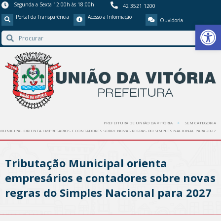
Segunda a Sexta 12:00h às 18:00h
42 3521 1200
Portal da Transparência
Acesso a Informação
Ouvidoria
Barra de Ferr
PREFEITURA DE UNIÃO DA VITÓRIA
SEM CATEGORIA
MUNICIPAL ORIENTA EMPRESÁRIOS E CONTADORES SOBRE NOVAS REGRAS DO SIMPLES NACIONAL PARA 2027
Tributação Municipal orienta
empresários e contadores sobre novas
regras do Simples Nacional para 2027