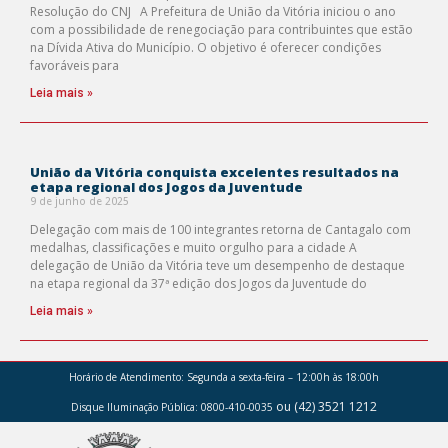
Resolução do CNJ A Prefeitura de União da Vitória iniciou o ano
com a possibilidade de renegociação para contribuintes que estão
na Dívida Ativa do Município. O objetivo é oferecer condições
favoráveis para
Leia mais »
União da Vitória conquista excelentes resultados na
etapa regional dos Jogos da Juventude
9 de junho de 2025
Delegação com mais de 100 integrantes retorna de Cantagalo com
medalhas, classificações e muito orgulho para a cidade A
delegação de União da Vitória teve um desempenho de destaque
na etapa regional da 37ª edição dos Jogos da Juventude do
Leia mais »
Horário de Atendimento:
Segunda a sexta-feira – 12:00h às 18:00h
ou (42) 3521 1212
Disque Iluminação Pública: 0800-410-0035