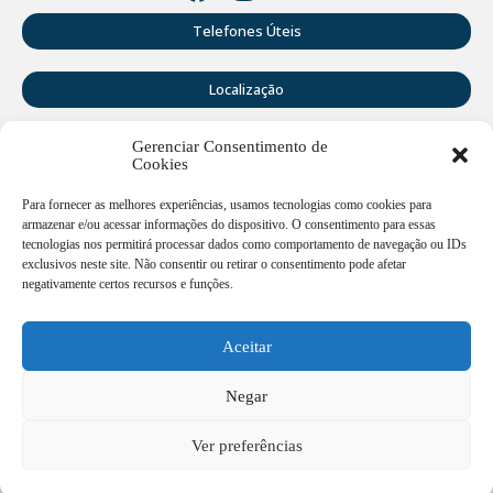
Telefones Úteis
Localização
Gerenciar Consentimento de
Perguntas Frequentes
Cookies
Webmail
Para fornecer as melhores experiências, usamos tecnologias como cookies para
armazenar e/ou acessar informações do dispositivo. O consentimento para essas
tecnologias nos permitirá processar dados como comportamento de navegação ou IDs
exclusivos neste site. Não consentir ou retirar o consentimento pode afetar
Rua Doutor Cruz Machado, 205 - Centro - União da Vitória -
PR
negativamente certos recursos e funções.
Atendimento de segunda a sexta-feira das 12:00h às
18:00h
Aceitar
(42) 3521 1200
Negar
ouvidoria@uniaodavitoria.pr.gov.br
Ver preferências
CNPJ: 75.967.760/0001-71