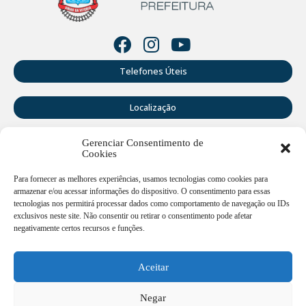
Telefones Úteis
Localização
Gerenciar Consentimento de
Perguntas Frequentes
Cookies
Webmail
Para fornecer as melhores experiências, usamos tecnologias como cookies para
armazenar e/ou acessar informações do dispositivo. O consentimento para essas
tecnologias nos permitirá processar dados como comportamento de navegação ou IDs
exclusivos neste site. Não consentir ou retirar o consentimento pode afetar
Rua Doutor Cruz Machado, 205 - Centro - União da Vitória -
PR
negativamente certos recursos e funções.
Atendimento de segunda a sexta-feira das 12:00h às
18:00h
Aceitar
(42) 3521 1200
Negar