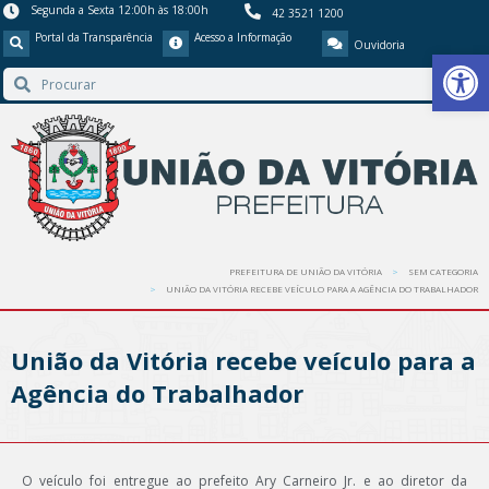
Segunda a Sexta 12:00h às 18:00h
42 3521 1200
Portal da Transparência
Acesso a Informação
Ouvidoria
Barra de Ferr
PREFEITURA DE UNIÃO DA VITÓRIA
SEM CATEGORIA
UNIÃO DA VITÓRIA RECEBE VEÍCULO PARA A AGÊNCIA DO TRABALHADOR
União da Vitória recebe veículo para a
Agência do Trabalhador
O veículo foi entregue ao prefeito Ary Carneiro Jr. e ao diretor da