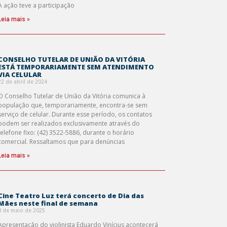
A ação teve a participação
Leia mais »
CONSELHO TUTELAR DE UNIÃO DA VITÓRIA
ESTÁ TEMPORARIAMENTE SEM ATENDIMENTO
VIA CELULAR
22 de abril de 2024
O Conselho Tutelar de União da Vitória comunica à
população que, temporariamente, encontra-se sem
serviço de celular. Durante esse período, os contatos
podem ser realizados exclusivamente através do
telefone fixo: (42) 3522-5886, durante o horário
comercial. Ressaltamos que para denúncias
Leia mais »
Cine Teatro Luz terá concerto de Dia das
Mães neste final de semana
8 de maio de 2025
Apresentação do violinista Eduardo Vinícius acontecerá