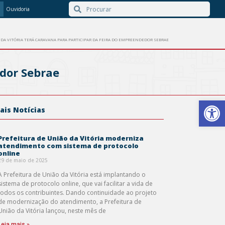
Ouvidoria
DA VITÓRIA TERÁ CARAVANA PARA PARTICIPAR DA FEIRA DO EMPREENDEDOR SEBRAE
edor Sebrae
Barra de Ferr
ais Notícias
Prefeitura de União da Vitória moderniza
atendimento com sistema de protocolo
online
29 de maio de 2025
A Prefeitura de União da Vitória está implantando o
sistema de protocolo online, que vai facilitar a vida de
todos os contribuintes. Dando continuidade ao projeto
de modernização do atendimento, a Prefeitura de
União da Vitória lançou, neste mês de
Leia mais »