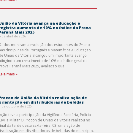
União da Vitória avança na educação e
registra aumento de 10% no índice da Prova
Paraná Mais 2025
6 de abril de 2026
Dados mostram a evolução dos estudantes do 2º ano
nas disciplinas de Português e Matemática A Educação
de União da Vitória alcançou um importante avanço
atingindo um crescimento de 10% no índice geral da
Prova Paraná Mais 2025, avaliação que
Leia mais »
Procon de União da Vitória realiza ação de
orientação em distribuidoras de bebidas
7 de outubro de 2025
Ação teve a participação da Vigilância Sanitária, Polícia
Civil e Militar O Procon de União da Vitória realizou no
final da tarde desta sexta-feira, 03, uma ação de
fiscalização em distribuidoras de bebidas do município.