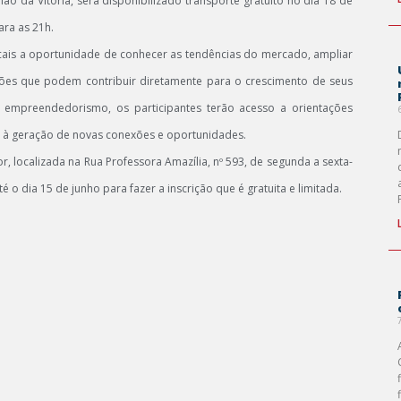
ão da Vitória, será disponibilizado transporte gratuito no dia 18 de
ara as 21h.
cais a oportunidade de conhecer as tendências do mercado, ampliar
ções que podem contribuir diretamente para o crescimento de seus
empreendedorismo, os participantes terão acesso a orientações
s à geração de novas conexões e oportunidades.
 localizada na Rua Professora Amazília, nº 593, de segunda a sexta-
 o dia 15 de junho para fazer a inscrição que é gratuita e limitada.