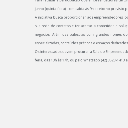
Para facilitar a participação dos empreendedores de Uni
junho (quinta-feira), com saída às 9h e retorno previsto p
A iniciativa busca proporcionar aos empreendedores lo
sua rede de contatos e ter acesso a conteúdos e solu
negócios. Além das palestras com grandes nomes do 
especializadas, conteúdos práticos e espaços dedicado
Os interessados devem procurar a Sala do Empreendedor,
feira, das 13h às 17h, ou pelo Whatsapp (42) 3523-1413 até