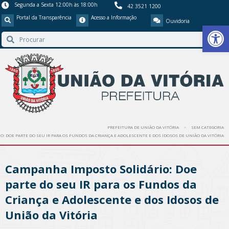
Segunda a Sexta 12:00h às 18:00h
42 3521 1200
Portal da Transparência
Acesso a Informação
Ouvidoria
Barra de Ferr
PREFEITURA DE UNIÃO DA VITÓRIA
SEM CATEGORIA
: DOE PARTE DO SEU IR PARA OS FUNDOS DA CRIANÇA E ADOLESCENTE E DOS IDOSOS DE UNIÃO DA VITÓRIA
Campanha Imposto Solidário: Doe
parte do seu IR para os Fundos da
Criança e Adolescente e dos Idosos de
União da Vitória