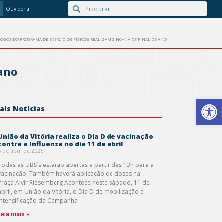
Ouvidoria
DOSOS DO PROGRAMA DE EXERCÍCIOS FÍSICOS REALIZAM GINCANA DE FINAL DE ANO
 ano
Barra de Ferr
ais Notícias
União da Vitória realiza o Dia D de vacinação
contra a Influenza no dia 11 de abril
6 de abril de 2026
Todas as UBS´s estarão abertas a partir das 13h para a
vacinação. Também haverá aplicação de doses na
Praça Alvir Riesemberg Acontece neste sábado, 11 de
abril, em União da Vitória, o Dia D de mobilização e
intensificação da Campanha
Leia mais »