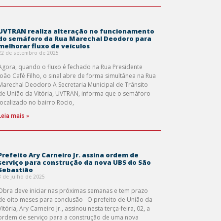
UVTRAN realiza alteração no funcionamento
do semáforo da Rua Marechal Deodoro para
melhorar fluxo de veículos
22 de setembro de 2025
Agora, quando o fluxo é fechado na Rua Presidente
João Café Filho, o sinal abre de forma simultânea na Rua
Marechal Deodoro A Secretaria Municipal de Trânsito
de União da Vitória, UVTRAN, informa que o semáforo
localizado no bairro Rocio,
Leia mais »
Prefeito Ary Carneiro Jr. assina ordem de
serviço para construção da nova UBS do São
Sebastião
3 de julho de 2025
Obra deve iniciar nas próximas semanas e tem prazo
de oito meses para conclusão O prefeito de União da
Vitória, Ary Carneiro Jr., assinou nesta terça-feira, 02, a
ordem de serviço para a construção de uma nova