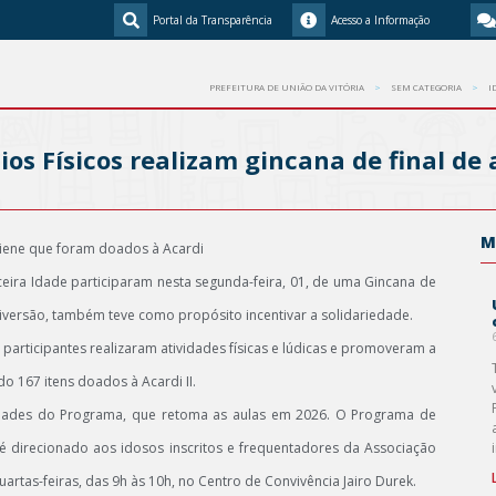
Portal da Transparência
Acesso a Informação
PREFEITURA DE UNIÃO DA VITÓRIA
SEM CATEGORIA
I
ios Físicos realizam gincana de final de
M
giene que foram doados à Acardi
ceira Idade participaram nesta segunda-feira, 01, de uma Gincana de
versão, também teve como propósito incentivar a solidariedade.
participantes realizaram atividades físicas e lúdicas e promoveram a
o 167 itens doados à Acardi II.
dades do Programa, que retoma as aulas em 2026. O Programa de
 é direcionado aos idosos inscritos e frequentadores da Associação
rtas-feiras, das 9h às 10h, no Centro de Convivência Jairo Durek.