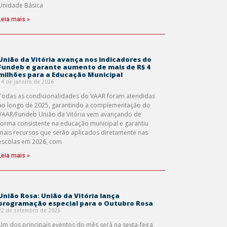
Unidade Básica
Leia mais »
União da Vitória avança nos indicadores do
Fundeb e garante aumento de mais de R$ 4
milhões para a Educação Municipal
14 de janeiro de 2026
Todas as condicionalidades do VAAR foram atendidas
ao longo de 2025, garantindo a complementação do
VAAR/Fundeb União da Vitória vem avançando de
forma consistente na educação municipal e garantiu
mais recursos que serão aplicados diretamente nas
escolas em 2026, com
Leia mais »
União Rosa: União da Vitória lança
programação especial para o Outubro Rosa
22 de setembro de 2025
Um dos principais eventos do mês será na sexta-feira,