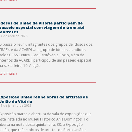
Idosos de União da Vitória participam de
passeio especial com viagem de trem até
Morretes
14 de abril de 2026
O passeio reuniu integrantes dos grupos de idosos dos
CRAS´s e da ACARDI Um grupo de idosos atendidos
pelos CRAS Central, São Cristóvão e Rocio, além de
internos da ACARDI, participou de um passeio especial
na sexta-feira, 10. A ação,
Leia mais »
Exposição União reúne obras de artistas de
União da Vitória
31 de janeiro de 2025
Exposição marca a abertura da sala de exposições que
está instalada no Museu Histórico Aniz Domingos Foi
aberta na noite desta quinta-feira, 30, a Exposição
União, que reúne obras de artistas de Porto União e