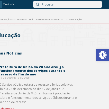
Ouvidoria
GRAMAÇÃO DE 135 ANOS DE UNIÃO DA VITÓRIA INICIA COM EVENTOS DA EDUCAÇÃO
Educação
Barra de Ferr
ais Notícias
Prefeitura de União da Vitória divulga
funcionamento dos serviços durante o
recesso de fim de ano
19 de dezembro de 2025
O Serviço público estará de recesso e férias coletivas
do dia 22 de dezembro ao dia 12 de janeiro A
Prefeitura de União da Vitória informa à população
sobre o funcionamento dos serviços públicos durante o
período de recesso
Leia mais »