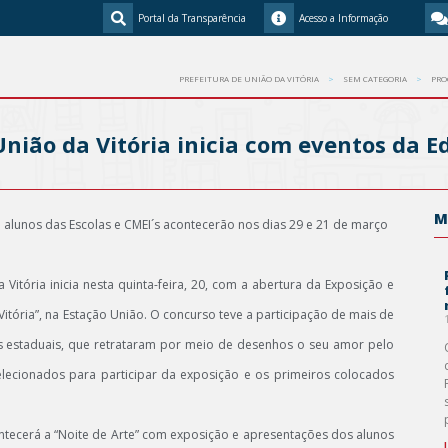
Portal da Transparência
Acesso a Informação
PREFEITURA DE UNIÃO DA VITÓRIA
SEM CATEGORIA
PRO
nião da Vitória inicia com eventos da 
M
alunos das Escolas e CMEI´s acontecerão nos dias 29 e 21 de março
itória inicia nesta quinta-feira, 20, com a abertura da Exposição e
ória”, na Estação União. O concurso teve a participação de mais de
las estaduais, que retrataram por meio de desenhos o seu amor pelo
elecionados para participar da exposição e os primeiros colocados
ntecerá a “Noite de Arte” com exposição e apresentações dos alunos