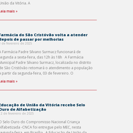
União da Vitória. A
Leia mais »
Farmácia do São Cristóvão volta a atender
depois de passar por melhorias
3 de fevereiro de 2025
A Farmácia Padre Silvano Surmacz funcionará de
segunda a sexta-feira, das 12h às 18h A Farmácia
Municipal Padre Silvano Surmacz, localizada no distrito
de São Cristóvão retomará o atendimento a população
a partir da segunda-feira, 03 de fevereiro. O
Leia mais »
Educação de União da Vitória recebe Selo
Ouro de Alfabetização
12 de fevereiro de 2025
O Selo Ouro do Compromisso Nacional Criança
Alfabetizada -CNCA foi entregue pelo MEC, nesta
segunda-feira, em Brasília A Educação de União da