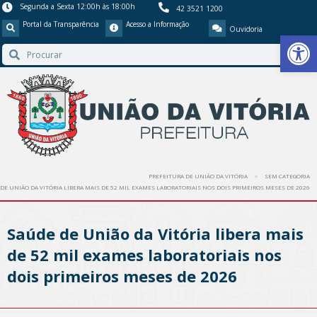
Segunda a Sexta 12:00h às 18:00h
42 3521 1200
Portal da Transparência
Acesso a Informação
Ouvidoria
Barra de Ferr
PREFEITURA DE UNIÃO DA VITÓRIA
SEM CATEGORIA
DE UNIÃO DA VITÓRIA LIBERA MAIS DE 52 MIL EXAMES LABORATORIAIS NOS DOIS PRIMEIROS MESES DE 2026
Saúde de União da Vitória libera mais
de 52 mil exames laboratoriais nos
dois primeiros meses de 2026