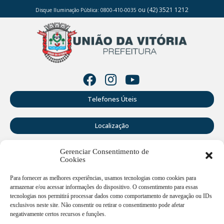
ou (42) 3521 1212
Disque Iluminação Pública: 0800-410-0035
Telefones Úteis
Localização
Gerenciar Consentimento de
Perguntas Frequentes
Cookies
Webmail
Para fornecer as melhores experiências, usamos tecnologias como cookies para
armazenar e/ou acessar informações do dispositivo. O consentimento para essas
tecnologias nos permitirá processar dados como comportamento de navegação ou IDs
exclusivos neste site. Não consentir ou retirar o consentimento pode afetar
Rua Doutor Cruz Machado, 205 - Centro - União da Vitória -
PR
negativamente certos recursos e funções.